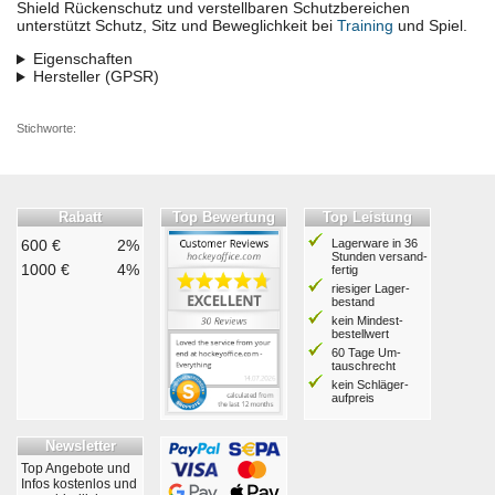
Shield Rückenschutz und verstellbaren Schutzbereichen
unterstützt Schutz, Sitz und Beweglichkeit bei
Training
und Spiel.
Eigenschaften
Hersteller (GPSR)
Stichworte:
Rabatt
Top Bewertung
Top Leistung
600 €
2%
Lagerware in 36
Stunden ver­sand­
1000 €
4%
fertig
riesiger Lager­
bestand
kein Mindest­
bestell­wert
60 Tage Um­
tausch­recht
kein Schläger­
aufpreis
Newsletter
Top Angebote und
Infos kostenlos und