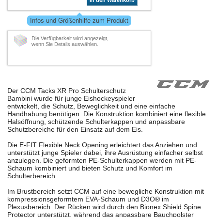
In den Warenkorb
Infos und Größenhilfe zum Produkt
Die Verfügbarkeit wird angezeigt,
wenn Sie Details auswählen.
Der CCM Tacks XR Pro Schulterschutz
Bambini wurde für junge Eishockeyspieler
entwickelt, die Schutz, Beweglichkeit und eine einfache
Handhabung benötigen. Die Konstruktion kombiniert eine flexible
Halsöffnung, schützende Schulterkappen und anpassbare
Schutzbereiche für den Einsatz auf dem Eis.
Die E-FIT Flexible Neck Opening erleichtert das Anziehen und
unterstützt junge Spieler dabei, ihre Ausrüstung einfacher selbst
anzulegen. Die geformten PE-Schulterkappen werden mit PE-
Schaum kombiniert und bieten Schutz und Komfort im
Schulterbereich.
Im Brustbereich setzt CCM auf eine bewegliche Konstruktion mit
kompressionsgeformtem EVA-Schaum und D3O® im
Plexusbereich. Der Rücken wird durch den Bionex Shield Spine
Protector unterstützt, während das anpassbare Bauchpolster