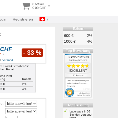
0 Artikel
▾
0.00 CHF
ogin
Registrieren
Rabatt
z
600 €
2%
1000 €
4%
 CHF
Top Bewertung
- 33 %
F
*
l.
Versand
es Produkt erhalten Sie
chen Rabatt:
me Ihrer
lung
Rabatt
 CHF
2 %
 CHF
4 %
ße
:
Top Leistung
Lagerware in 36
Stunden ver­sand­
fertig