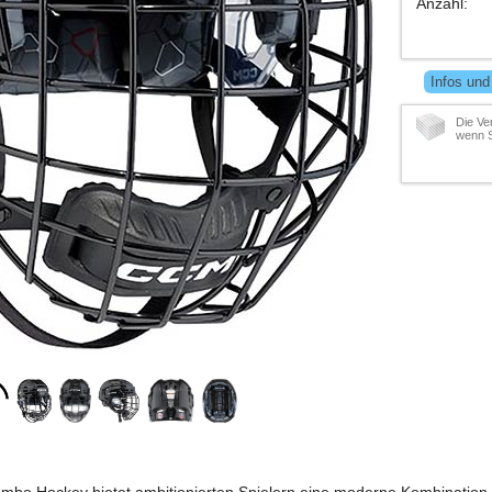
Anzahl
:
Infos und
Die Ve
wenn S