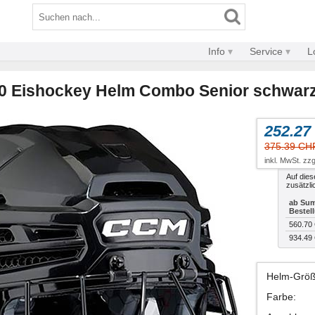
Info
Service
L
0 Eishockey Helm Combo Senior schwar
252.27
375.39 CH
inkl. MwSt. zzg
Auf dies
zusätzli
ab Sum
Bestel
560.70
934.49
Helm-Grö
Farbe
: