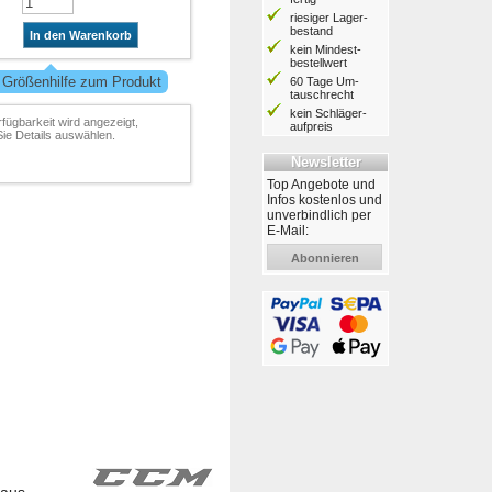
riesiger Lager­
bestand
In den Warenkorb
kein Mindest­
bestell­wert
 Größenhilfe zum Produkt
60 Tage Um­
tausch­recht
kein Schläger­
rfügbarkeit wird angezeigt,
aufpreis
ie Details auswählen.
Newsletter
Top Angebote und
Infos kostenlos und
unverbindlich per
E-Mail:
Abonnieren