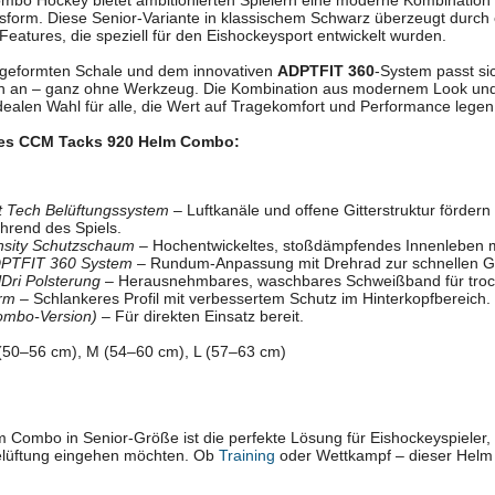
bo Hockey bietet ambitionierten Spielern eine moderne Kombination
sform. Diese Senior-Variante in klassischem Schwarz überzeugt durch 
Features, die speziell für den Eishockeysport entwickelt wurden.
 geformten Schale und dem innovativen
ADPTFIT 360
-System passt si
n an – ganz ohne Werkzeug. Die Kombination aus modernem Look und
ealen Wahl für alle, die Wert auf Tragekomfort und Performance legen
des CCM Tacks 920 Helm Combo:
t Tech Belüftungssystem
– Luftkanäle und offene Gitterstruktur fördern 
hrend des Spiels.
nsity Schutzschaum
– Hochentwickeltes, stoßdämpfendes Innenleben mit
DPTFIT 360 System
– Rundum-Anpassung mit Drehrad zur schnellen 
Dri Polsterung
– Herausnehmbares, waschbares Schweißband für troc
orm
– Schlankeres Profil mit verbessertem Schutz im Hinterkopfbereich.
Combo-Version)
– Für direkten Einsatz bereit.
 (50–56 cm), M (54–60 cm), L (57–63 cm)
Combo in Senior-Größe ist die perfekte Lösung für Eishockeyspieler,
elüftung eingehen möchten. Ob
Training
oder Wettkampf – dieser Helm s