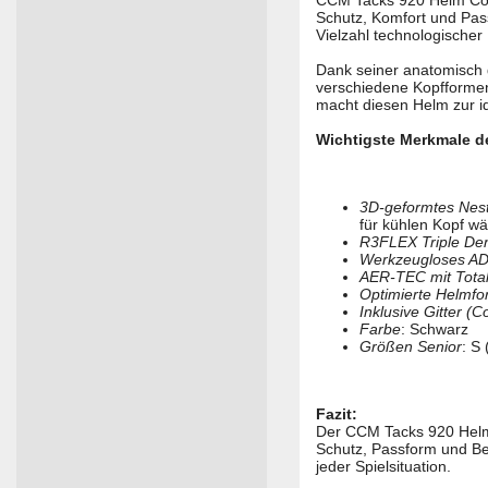
CCM Tacks 920 Helm Com
Schutz, Komfort und Pas
Vielzahl technologischer 
Dank seiner anatomisch
verschiedene Kopfforme
macht diesen Helm zur id
Wichtigste Merkmale 
3D-geformtes Nes
für kühlen Kopf wä
R3FLEX Triple De
Werkzeugloses A
AER-TEC mit Total
Optimierte Helmf
Inklusive Gitter (
Farbe
: Schwarz
Größen Senior
: S
Fazit:
Der CCM Tacks 920 Helm 
Schutz, Passform und B
jeder Spielsituation.