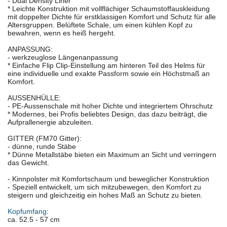
- Dual Density Liner
* Leichte Konstruktion mit vollflächiger Schaumstoffauskleidung
mit doppelter Dichte für erstklassigen Komfort und Schutz für alle
Altersgruppen. Belüftete Schale, um einen kühlen Kopf zu
bewahren, wenn es heiß hergeht.
ANPASSUNG:
- werkzeuglose Längenanpassung
* Einfache Flip Clip-Einstellung am hinteren Teil des Helms für
eine individuelle und exakte Passform sowie ein Höchstmaß an
Komfort.
AUSSENHÜLLE:
- PE-Aussenschale mit hoher Dichte und integriertem Ohrschutz
* Modernes, bei Profis beliebtes Design, das dazu beiträgt, die
Aufprallenergie abzuleiten.
GITTER (FM70 Gitter):
- dünne, runde Stäbe
* Dünne Metallstäbe bieten ein Maximum an Sicht und verringern
das Gewicht.
- Kinnpolster mit Komfortschaum und beweglicher Konstruktion
- Speziell entwickelt, um sich mitzubewegen, den Komfort zu
steigern und gleichzeitig ein hohes Maß an Schutz zu bieten.
Kopfumfang
:
ca. 52.5 - 57 cm