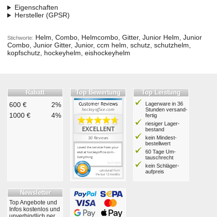
Eigenschaften
Hersteller (GPSR)
Helm, Combo, Helmcombo, Gitter, Junior Helm, Junior
Stichworte:
Combo, Junior Gitter, Junior, ccm helm, schutz, schutzhelm,
kopfschutz, hockeyhelm, eishockeyhelm
Rabatt
Top Bewertung
Top Leistung
600 €
2%
Lagerware in 36
Stunden ver­sand­
1000 €
4%
fertig
riesiger Lager­
bestand
kein Mindest­
bestell­wert
60 Tage Um­
tausch­recht
kein Schläger­
aufpreis
Newsletter
Top Angebote und
Infos kostenlos und
unverbindlich per