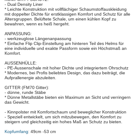
- Dual Density Liner
* Leichte Konstruktion mit vollflächiger Schaumstoffauskleidung
mit doppelter Dichte für erstklassigen Komfort und Schutz für alle
Altersgruppen. Belüftete Schale, um einen kühlen Kopf zu
bewahren, wenn es heiß hergeht.
ANPASSUNG:
- werkzeuglose Längenanpassung
* Einfache Flip Clip-Einstellung am hinteren Teil des Helms für
eine individuelle und exakte Passform sowie ein Höchstmaß an
Komfort.
AUSSENHÜLLE:
- PE-Aussenschale mit hoher Dichte und integriertem Ohrschutz
* Modernes, bei Profis beliebtes Design, das dazu beiträgt, die
Aufprallenergie abzuleiten.
GITTER (FM70 Gitter):
- dünne, runde Stäbe
* Dünne Metallstäbe bieten ein Maximum an Sicht und verringern
das Gewicht.
- Kinnpolster mit Komfortschaum und beweglicher Konstruktion
- Speziell entwickelt, um sich mitzubewegen, den Komfort zu
steigern und gleichzeitig ein hohes Maß an Schutz zu bieten.
Kopfumfang
: 49cm -53 cm