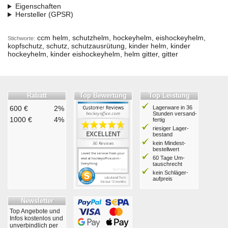
Eigenschaften
Hersteller (GPSR)
ccm helm, schutzhelm, hockeyhelm, eishockeyhelm,
Stichworte:
kopfschutz, schutz, schutzausrütung, kinder helm, kinder
hockeyhelm, kinder eishockeyhelm, helm gitter, gitter
Rabatt
Top Bewertung
Top Leistung
600 €
2%
Lagerware in 36
Stunden ver­sand­
1000 €
4%
fertig
riesiger Lager­
bestand
kein Mindest­
bestell­wert
60 Tage Um­
tausch­recht
kein Schläger­
aufpreis
Newsletter
Top Angebote und
Infos kostenlos und
unverbindlich per