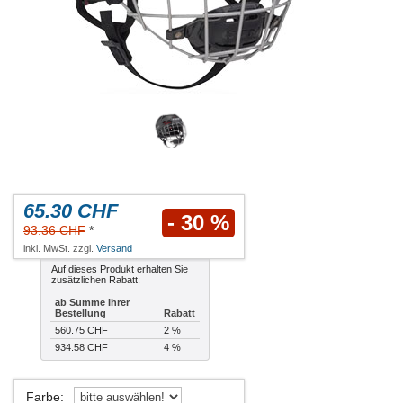
65.30 CHF
- 30 %
93.36 CHF
*
inkl. MwSt. zzgl.
Versand
Auf dieses Produkt erhalten Sie
zusätzlichen Rabatt:
ab Summe Ihrer
Bestellung
Rabatt
560.75 CHF
2 %
934.58 CHF
4 %
Farbe
: