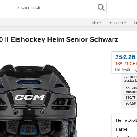
Info
Service
L
 II Eishockey Helm Senior Schwarz
154.16
168.21 CH
inkl. MwSt. zzg
Auf dies
zusätzli
ab Sum
Bestel
560.75
934.58
Helm-Grö
Farbe
: