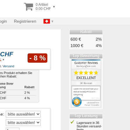
0 Artikel
▾
0.00 CHF
ogin
Registrieren
Rabatt
600 €
2%
1000 €
4%
 CHF
Top Bewertung
- 8 %
F
*
l.
Versand
es Produkt erhalten Sie
chen Rabatt:
me Ihrer
lung
Rabatt
 CHF
2 %
 CHF
4 %
ße
:
Top Leistung
Lagerware in 36
Stunden ver­sand­
fertig