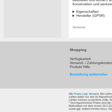
belüfteten und einfach a
Konstruktion und werkzeu
Eigenschaften
Hersteller (GPSR)
Stichworte:
Shopping
Verfügbarkeit
Versand- / Zahlungskoste
Produkt Hilfe
Bestellung widerrufen
Alle Preise zzgl. Versand.
Bei Liefer
zahlen daher nur den im Warenkorb
Länder können zusätzliche Zölle, 
* Durchgestrichene Preise sind die
Maßstäben vor dem ersten 30.4.202
sowie ggf. weitere Kosten hinzu. Di