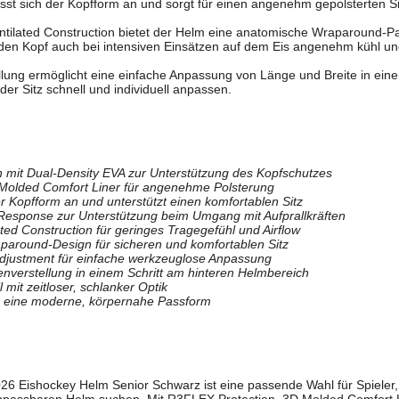
st sich der Kopfform an und sorgt für einen angenehm gepolsterten Si
entilated Construction bietet der Helm eine anatomische Wraparound-P
ft, den Kopf auch bei intensiven Einsätzen auf dem Eis angenehm kühl un
lung ermöglicht eine einfache Anpassung von Länge und Breite in eine
der Sitz schnell und individuell anpassen.
 mit Dual-Density EVA zur Unterstützung des Kopfschutzes
Molded Comfort Liner für angenehme Polsterung
er Kopfform an und unterstützt einen komfortablen Sitz
Response zur Unterstützung beim Umgang mit Aufprallkräften
ated Construction für geringes Tragegefühl und Airflow
around-Design für sicheren und komfortablen Sitz
Adjustment für einfache werkzeuglose Anpassung
nverstellung in einem Schritt am hinteren Helmbereich
 mit zeitloser, schlanker Optik
r eine moderne, körpernahe Passform
6 Eishockey Helm Senior Schwarz ist eine passende Wahl für Spieler, 