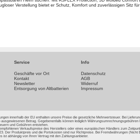
npassbaren Helm suchen. Mit R3FLEX Protection, 3D Molded Comfort Lin
gloser Verstellung bietet er Schutz, Komfort und zuverlässigen Sitz fü
Service
Info
Geschäfte vor Ort
Datenschutz
n
Kontakt
AGB
Newsletter
Widerruf
Entsorgung von Altbatterien
Impressum
ungen innerhalb der EU enthalten unsere Preise die gesetzliche Mehrwertsteuer. Bei Lieferung
 ausgewiesenen Betrag. Gegebenenfalls können lediglich Währungsumrechnungsgebühren Ihrer
Steuern und Gebühren entstehen.
 empfohlenen Verkaufspreise des Herstellers oder eines europäischen Händlers zum Zeitpun
3. Der Produktpreis und die Portokosten sind nur Richtpreise. Bei Fremdwährungen (Nic
es ist abhängig von Ihren Vertrag mit den Zahlungsanbieter.