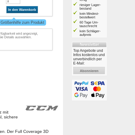
riesiger Lager­
bestand
In den Warenkorb
kein Mindest­
bestell­wert
 Größenhilfe zum Produkt
60 Tage Um­
tausch­recht
kein Schläger­
rfügbarkeit wird angezeigt,
aufpreis
ie Details auswählen.
Newsletter
Top Angebote und
Infos kostenlos und
unverbindlich per
E-Mail:
Abonnieren
z mit
l, sichere
hen. Der Full Coverage 3D