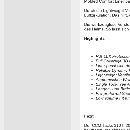
Molded Comfort Liner pas
Durch die Lightweight V
Luftzirkulation. Das hil
Die werkzeuglose Verstel
des Helms. So lässt sich 
Highlights
R3FLEX Protection
Full Coverage 3D 
Liner passt sich d
Reliable Dynamic 
Lightweight Ventil
Anatomisches Wrap
Single Tool-Free 
Längen- und Breite
Pro-preferred Shell
Low Volume Fit fü
Fazit
Der CCM Tacks 310 II 202