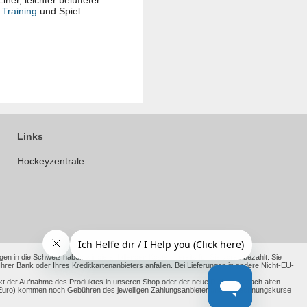
er, leichter belüfteter
r
Training
und Spiel.
Links
Hockeyzentrale
en in die Schweiz haben wir die anfallenden Kosten bereits für Sie vorab bezahlt. Sie
 Bank oder Ihres Kreditkartenanbieters anfallen. Bei Lieferungen in andere Nicht-EU-
kt der Aufnahme des Produktes in unseren Shop oder der neue Richtpreis nach alten
ht Euro) kommen noch Gebühren des jeweiligen Zahlungsanbieter und Umrechnungskurse