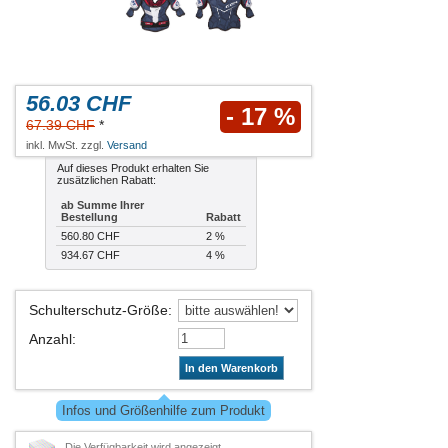
56.03 CHF
- 17 %
67.39 CHF
*
inkl. MwSt. zzgl.
Versand
Auf dieses Produkt erhalten Sie
zusätzlichen Rabatt:
ab Summe Ihrer
Bestellung
Rabatt
560.80 CHF
2 %
934.67 CHF
4 %
Schulterschutz-Größe
:
Anzahl
:
In den Warenkorb
Infos und Größenhilfe zum Produkt
Die Verfügbarkeit wird angezeigt,