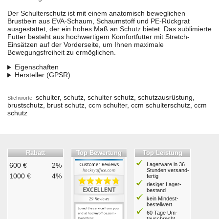
Der Schulterschutz ist mit einem anatomisch beweglichen
Brustbein aus EVA-Schaum, Schaumstoff und PE-Rückgrat
ausgestattet, der ein hohes Maß an Schutz bietet. Das sublimierte
Futter besteht aus hochwertigem Komfortfutter mit Stretch-
Einsätzen auf der Vorderseite, um Ihnen maximale
Bewegungsfreiheit zu ermöglichen.
Eigenschaften
Hersteller (GPSR)
schulter, schutz, schulter schutz, schutzausrüstung,
Stichworte:
brustschutz, brust schutz, ccm schulter, ccm schulterschutz, ccm
schutz
Rabatt
Top Bewertung
Top Leistung
600 €
2%
Lagerware in 36
Stunden ver­sand­
1000 €
4%
fertig
riesiger Lager­
bestand
kein Mindest­
bestell­wert
60 Tage Um­
tausch­recht