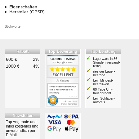
Eigenschaften
Hersteller (GPSR)
Stichworte:
Rabatt
Top Bewertung
Top Leistung
600 €
2%
Lagerware in 36
Stunden ver­sand­
1000 €
4%
fertig
riesiger Lager­
bestand
kein Mindest­
bestell­wert
60 Tage Um­
tausch­recht
kein Schläger­
aufpreis
Newsletter
Top Angebote und
Infos kostenlos und
unverbindlich per
E-Mail: