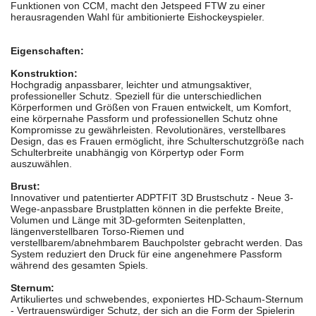
Funktionen von CCM, macht den Jetspeed FTW zu einer
herausragenden Wahl für ambitionierte Eishockeyspieler.
Eigenschaften:
Konstruktion:
Hochgradig anpassbarer, leichter und atmungsaktiver,
professioneller Schutz. Speziell für die unterschiedlichen
Körperformen und Größen von Frauen entwickelt, um Komfort,
eine körpernahe Passform und professionellen Schutz ohne
Kompromisse zu gewährleisten. Revolutionäres, verstellbares
Design, das es Frauen ermöglicht, ihre Schulterschutzgröße nach
Schulterbreite unabhängig von Körpertyp oder Form
auszuwählen.
Brust:
Innovativer und patentierter ADPTFIT 3D Brustschutz - Neue 3-
Wege-anpassbare Brustplatten können in die perfekte Breite,
Volumen und Länge mit 3D-geformten Seitenplatten,
längenverstellbaren Torso-Riemen und
verstellbarem/abnehmbarem Bauchpolster gebracht werden. Das
System reduziert den Druck für eine angenehmere Passform
während des gesamten Spiels.
Sternum:
Artikuliertes und schwebendes, exponiertes HD-Schaum-Sternum
- Vertrauenswürdiger Schutz, der sich an die Form der Spielerin