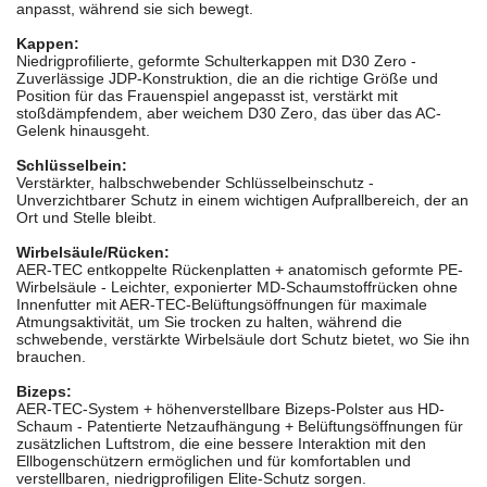
anpasst, während sie sich bewegt.
Kappen:
Niedrigprofilierte, geformte Schulterkappen mit D30 Zero -
Zuverlässige JDP-Konstruktion, die an die richtige Größe und
Position für das Frauenspiel angepasst ist, verstärkt mit
stoßdämpfendem, aber weichem D30 Zero, das über das AC-
Gelenk hinausgeht.
Schlüsselbein:
Verstärkter, halbschwebender Schlüsselbeinschutz -
Unverzichtbarer Schutz in einem wichtigen Aufprallbereich, der an
Ort und Stelle bleibt.
Wirbelsäule/Rücken:
AER-TEC entkoppelte Rückenplatten + anatomisch geformte PE-
Wirbelsäule - Leichter, exponierter MD-Schaumstoffrücken ohne
Innenfutter mit AER-TEC-Belüftungsöffnungen für maximale
Atmungsaktivität, um Sie trocken zu halten, während die
schwebende, verstärkte Wirbelsäule dort Schutz bietet, wo Sie ihn
brauchen.
Bizeps:
AER-TEC-System + höhenverstellbare Bizeps-Polster aus HD-
Schaum - Patentierte Netzaufhängung + Belüftungsöffnungen für
zusätzlichen Luftstrom, die eine bessere Interaktion mit den
Ellbogenschützern ermöglichen und für komfortablen und
verstellbaren, niedrigprofiligen Elite-Schutz sorgen.