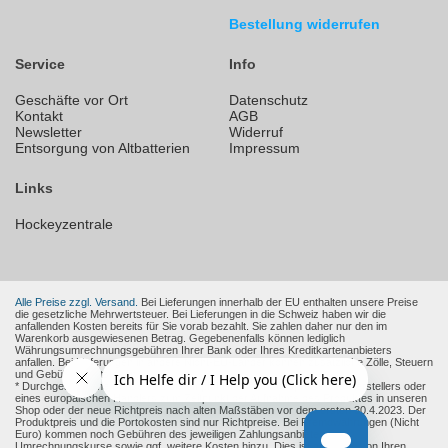
Bestellung widerrufen
Service
Info
Geschäfte vor Ort
Datenschutz
Kontakt
AGB
Newsletter
Widerruf
Entsorgung von Altbatterien
Impressum
Links
Hockeyzentrale
Alle Preise zzgl. Versand.
Bei Lieferungen innerhalb der EU enthalten unsere Preise
die gesetzliche Mehrwertsteuer. Bei Lieferungen in die Schweiz haben wir die
anfallenden Kosten bereits für Sie vorab bezahlt. Sie zahlen daher nur den im
Warenkorb ausgewiesenen Betrag. Gegebenenfalls können lediglich
Währungsumrechnungsgebühren Ihrer Bank oder Ihres Kreditkartenanbieters
anfallen. Bei Lieferungen in andere Nicht-EU-Länder können zusätzliche Zölle, Steuern
und Gebühren entstehen.
* Durchgestrichene Preise sind die empfohlenen Verkaufspreise des Herstellers oder
eines europäischen Händlers zum Zeitpunkt der Aufnahme des Produktes in unseren
Shop oder der neue Richtpreis nach alten Maßstäben vor dem ersten 30.4.2023. Der
Produktpreis und die Portokosten sind nur Richtpreise. Bei Fremdwährungen (Nicht
Euro) kommen noch Gebühren des jeweiligen Zahlungsanbieter und
Umrechnungskurse sowie ggf. weitere Kosten hinzu. Dies ist abhängig von Ihren