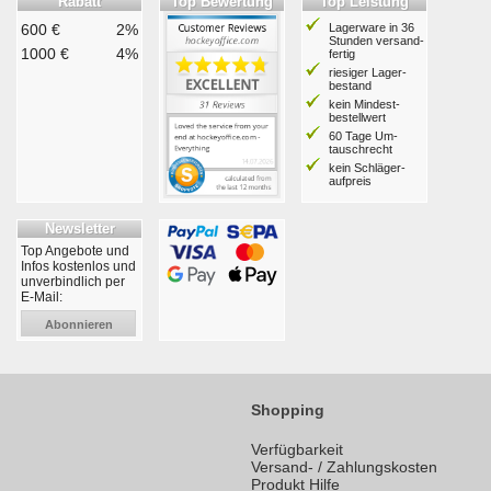
Rabatt
Top Bewertung
Top Leistung
600 €
2%
Lagerware in 36
Stunden ver­sand­
1000 €
4%
fertig
riesiger Lager­
bestand
kein Mindest­
bestell­wert
60 Tage Um­
tausch­recht
kein Schläger­
aufpreis
Newsletter
Top Angebote und
Infos kostenlos und
unverbindlich per
E-Mail:
Abonnieren
Shopping
Verfügbarkeit
Versand- / Zahlungskosten
Produkt Hilfe