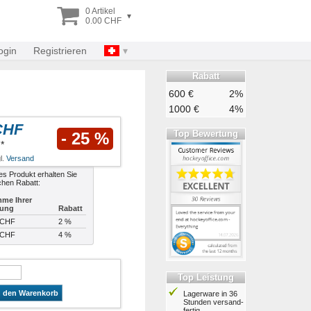
0 Artikel
▾
0.00 CHF
ogin
Registrieren
Rabatt
600 €
2%
1000 €
4%
CHF
Top Bewertung
- 25 %
*
l.
Versand
es Produkt erhalten Sie
chen Rabatt:
me Ihrer
lung
Rabatt
 CHF
2 %
 CHF
4 %
Top Leistung
n den Warenkorb
Lagerware in 36
Stunden ver­sand­
fertig