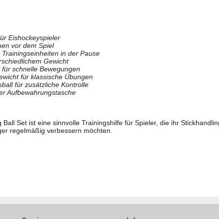
für Eishockeyspieler
en vor dem Spiel
 Trainingseinheiten in der Pause
erschiedlichem Gewicht
l für schnelle Bewegungen
ewicht für klassische Übungen
ball für zusätzliche Kontrolle
cher Aufbewahrungstasche
Ball Set ist eine sinnvolle Trainingshilfe für Spieler, die ihr Stickhandl
ger regelmäßig verbessern möchten.