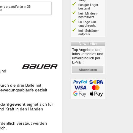
riesiger Lager­
er versandfertig in 36
bestand
en
kein Mindest­
bestell­wert
60 Tage Um­
tausch­recht
kein Schläger­
aufpreis
Newsletter
Top Angebote und
Infos kostenlos und
unverbindlich per
E-Mail:
Abonnieren
 und
urch die drei Bälle mit
Bewegungsabläufe gezielt
ndardgewicht
eignet sich für
und Kraft in den Händen
ordentlich verstaut werden
rch.