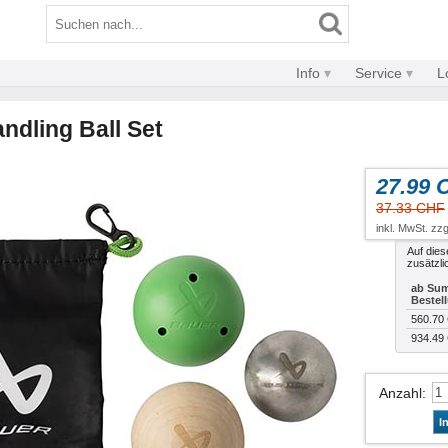
Info
Service
L
ndling Ball Set
27.99 
37.33 CHF
inkl. MwSt. zzg
Auf dies
zusätzli
ab Sum
Bestel
560.70
934.49
Anzahl
:
I