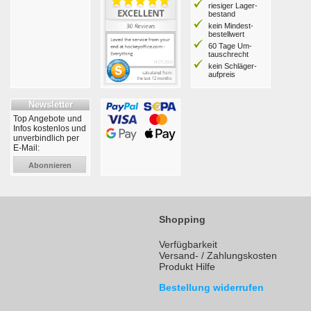
riesiger Lager­
bestand
kein Mindest­
bestell­wert
60 Tage Um­
tausch­recht
kein Schläger­
aufpreis
Newsletter
Top Angebote und
Infos kostenlos und
unverbindlich per
E-Mail:
Abonnieren
Shopping
Verfügbarkeit
Versand- / Zahlungskosten
Produkt Hilfe
Bestellung widerrufen