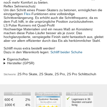
noch mehr Komfort zu bieten.
Reflex Sehnenschutz
Um den Schritt eines Power-Skaters zu betonen, ermöglichen die
einzigartigen
Flex
-Funktionen eine vollständige
Schrittverlängerung. Es erhöht auch die Schrittfrequenz, da es
dem Fuß hilft, in die ursprüngliche Position zurückzukehren.
LS Pulse Runners mit Quad-Profil
Hochwertige Materialien und ein neues Maß an Konsistenz
machen diese Pulse-Läufer besser als je zuvor. Das
hochglanzpolierte, verspiegelte Finish sieht fantastisch aus, gleitet
aber vor allem effizienter durch das Eis als herkömmlicher Stahl.
Schliff muss extra bestellt werden!
Dazu in den Warenkorb legen:
Schliff beider Schuhe
Eigenschaften
Hersteller (GPSR)
2S Pro Skate, 2S Skate, 2S Pro, 2S Pro Schlittschuh
Stichworte:
Rabatt
Top Bewertung
Top Leistung
600 €
2%
Lagerware in 36
Stunden ver­sand­
1000 €
4%
fertig