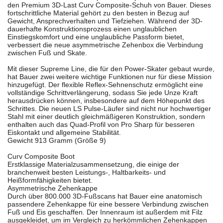
den Premium 3D-Last Curv Composite-Schuh von Bauer. Dieses
fortschrittliche Material gehört zu den besten in Bezug auf
Gewicht, Ansprechverhalten und Tiefziehen. Während der 3D-
dauerhafte Konstruktionsprozess einen unglaublichen
Einstiegskomfort und eine unglaubliche Passform bietet,
verbessert die neue asymmetrische Zehenbox die Verbindung
zwischen Fuß und Skate.
Mit dieser Supreme Line, die für den Power-Skater gebaut wurde,
hat Bauer zwei weitere wichtige Funktionen nur für diese Mission
hinzugefügt. Der flexible Reflex-Sehnenschutz ermöglicht eine
vollständige Schrittverlängerung, sodass Sie jede Unze Kraft
herausdrücken können, insbesondere auf dem Höhepunkt des
Schrittes. Die neuen LS Pulse-Läufer sind nicht nur hochwertiger
Stahl mit einer deutlich gleichmäßigeren Konstruktion, sondern
enthalten auch das Quad-Profil von Pro Sharp für besseren
Eiskontakt und allgemeine Stabilität.
Gewicht 913 Gramm (Größe 9)
Curv Composite Boot
Erstklassige Materialzusammensetzung, die einige der
branchenweit besten Leistungs-, Haltbarkeits- und
Heißformfähigkeiten bietet.
Asymmetrische Zehenkappe
Durch über 800.000 3D-Fußscans hat Bauer eine anatomisch
passendere Zehenkappe für eine bessere Verbindung zwischen
Fuß und Eis geschaffen. Der Innenraum ist außerdem mit Filz
ausgekleidet, um im Vergleich zu herkömmlichen Zehenkappen