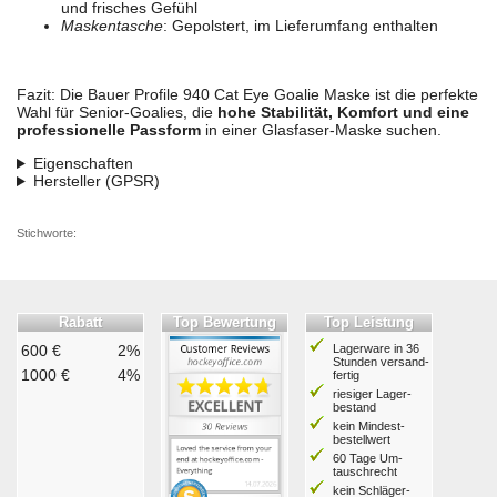
und frisches Gefühl
Maskentasche
: Gepolstert, im Lieferumfang enthalten
Fazit: Die Bauer Profile 940 Cat Eye Goalie Maske ist die perfekte
Wahl für Senior-Goalies, die
hohe Stabilität, Komfort und eine
professionelle Passform
in einer Glasfaser-Maske suchen.
Eigenschaften
Hersteller (GPSR)
Stichworte:
Rabatt
Top Bewertung
Top Leistung
600 €
2%
Lagerware in 36
Stunden ver­sand­
1000 €
4%
fertig
riesiger Lager­
bestand
kein Mindest­
bestell­wert
60 Tage Um­
tausch­recht
kein Schläger­