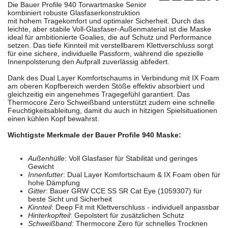
Die Bauer Profile 940 Torwartmaske Senior
kombiniert robuste Glasfaserkonstruktion
mit hohem Tragekomfort und optimaler Sicherheit. Durch das
leichte, aber stabile Voll-Glasfaser-Außenmaterial ist die Maske
ideal für ambitionierte Goalies, die auf Schutz und Performance
setzen. Das tiefe Kinnteil mit verstellbarem Klettverschluss sorgt
für eine sichere, individuelle Passform, während die spezielle
Innenpolsterung den Aufprall zuverlässig abfedert.
Dank des Dual Layer Komfortschaums in Verbindung mit IX Foam
am oberen Kopfbereich werden Stöße effektiv absorbiert und
gleichzeitig ein angenehmes Tragegefühl garantiert. Das
Thermocore Zero Schweißband unterstützt zudem eine schnelle
Feuchtigkeitsableitung, damit du auch in hitzigen Spielsituationen
einen kühlen Kopf bewahrst.
Wichtigste Merkmale der Bauer Profile 940 Maske:
Außenhülle
: Voll Glasfaser für Stabilität und geringes
Gewicht
Innenfutter
: Dual Layer Komfortschaum & IX Foam oben für
hohe Dämpfung
Gitter
: Bauer GRW CCE SS SR Cat Eye (1059307) für
beste Sicht und Sicherheit
Kinnteil
: Deep Fit mit Klettverschluss - individuell anpassbar
Hinterkopfteil
: Gepolstert für zusätzlichen Schutz
Schweißband
: Thermocore Zero für schnelles Trocknen