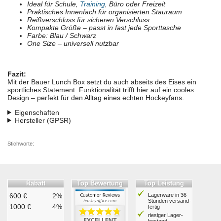
Ideal für Schule,
Training
, Büro oder Freizeit
Praktisches Innenfach für organisierten Stauraum
Reißverschluss für sicheren Verschluss
Kompakte Größe – passt in fast jede Sporttasche
Farbe: Blau / Schwarz
One Size – universell nutzbar
Fazit:
Mit der Bauer Lunch Box setzt du auch abseits des Eises ein
sportliches Statement. Funktionalität trifft hier auf ein cooles
Design – perfekt für den Alltag eines echten Hockeyfans.
Eigenschaften
Hersteller (GPSR)
Stichworte:
Rabatt
Top Bewertung
Top Leistung
600 €
2%
Lagerware in 36
Stunden ver­sand­
1000 €
4%
fertig
riesiger Lager­
bestand