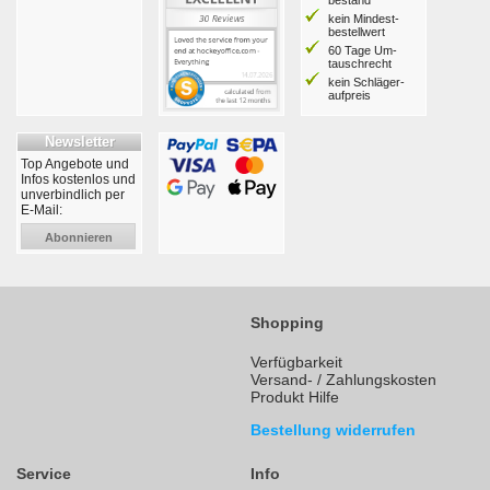
kein Mindest­
bestell­wert
60 Tage Um­
tausch­recht
kein Schläger­
aufpreis
Newsletter
Top Angebote und
Infos kostenlos und
unverbindlich per
E-Mail:
Abonnieren
Shopping
Verfügbarkeit
Versand- / Zahlungskosten
Produkt Hilfe
Bestellung widerrufen
Service
Info