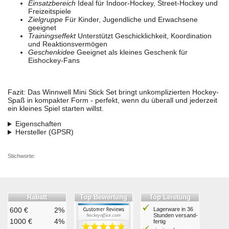
Einsatzbereich
Ideal für Indoor-Hockey, Street-Hockey und
Freizeitspiele
Zielgruppe
Für Kinder, Jugendliche und Erwachsene
geeignet
Trainingseffekt
Unterstützt Geschicklichkeit, Koordination
und Reaktionsvermögen
Geschenkidee
Geeignet als kleines Geschenk für
Eishockey-Fans
Fazit: Das Winnwell Mini Stick Set bringt unkomplizierten Hockey-
Spaß in kompakter Form - perfekt, wenn du überall und jederzeit
ein kleines Spiel starten willst.
Eigenschaften
Hersteller (GPSR)
Stichworte:
Rabatt
Top Bewertung
Top Leistung
600 €
2%
Lagerware in 36
Stunden ver­sand­
1000 €
4%
fertig