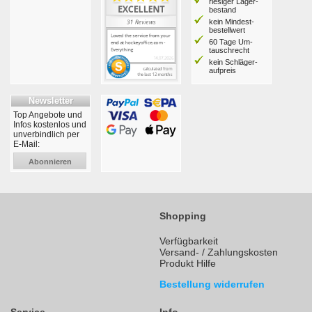
riesiger Lager­
bestand
kein Mindest­
bestell­wert
60 Tage Um­
tausch­recht
kein Schläger­
aufpreis
Newsletter
Top Angebote und
Infos kostenlos und
unverbindlich per
E-Mail:
Abonnieren
Shopping
Verfügbarkeit
Versand- / Zahlungskosten
Produkt Hilfe
Bestellung widerrufen
Service
Info