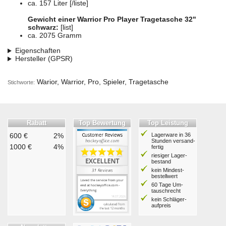
ca. 157 Liter [/liste]
Gewicht einer Warrior Pro Player Tragetasche 32"
schwarz:
[list]
ca. 2075 Gramm
Eigenschaften
Hersteller (GPSR)
Warior, Warrior, Pro, Spieler, Tragetasche
Stichworte:
Rabatt
Top Bewertung
Top Leistung
600 €
2%
Lagerware in 36
Stunden ver­sand­
1000 €
4%
fertig
riesiger Lager­
bestand
kein Mindest­
bestell­wert
60 Tage Um­
tausch­recht
kein Schläger­
aufpreis