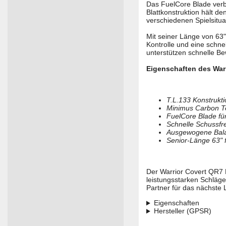
Das FuelCore Blade verbe
Blattkonstruktion hält d
verschiedenen Spielsitua
Mit seiner Länge von 63" 
Kontrolle und eine schn
unterstützen schnelle B
Eigenschaften des Warr
T.L.133 Konstrukti
Minimus Carbon Te
FuelCore Blade fü
Schnelle Schussfre
Ausgewogene Balan
Senior-Länge 63" f
Der Warrior Covert QR7 K
leistungsstarken Schläg
Partner für das nächste 
Eigenschaften
Hersteller (GPSR)