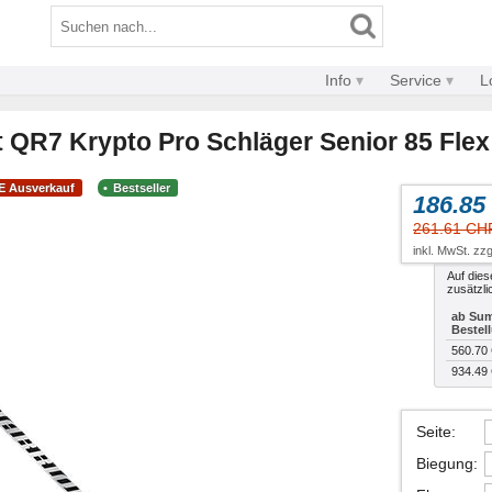
Info
Service
L
t QR7 Krypto Pro Schläger Senior 85 Flex
E Ausverkauf
Bestseller
186.85
261.61 CH
inkl. MwSt. zzg
Auf dies
zusätzli
ab Sum
Bestel
560.70
934.49
Seite
:
Biegung
: