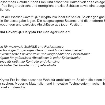
ssert das Gefühl für den Puck und erhöht die Haltbarkeit des Schlägerb
en Pop länger aufrecht und ermöglicht präzise Schüsse sowie eine ausg
tionen.
ist der Warrior Covert QR7 Krypto Pro ideal für Senior-Spieler geeigne
elle Schussabgabe legen. Die ausgewogene Balance und die moderne S
ewegungen und explosive Abschlüsse aus jeder Position.
ior Covert QR7 Krypto Pro Schläger Senior:
on für maximale Stabilität und Performance
chnologie für geringes Gewicht und hohe Belastbarkeit
r verbesserte Puckkontrolle und langanhaltende Performance
igabe für gefährliche Abschlüsse in jeder Spielsituation
ce für optimale Kontrolle und Handling
ür hohe Reichweite und Spielkontrolle
rypto Pro ist eine passende Wahl für ambitionierte Spieler, die einen l
er suchen. Moderne Materialien und innovative Technologien machen i
Level auf dem Eis.