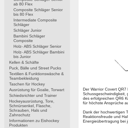
ab 80 Flex
Composite Schläger Senior
bis 80 Flex
Intermediate Composite
Schläger
Schläger Junior
Bambini Schläger
Composite
Holz- ABS Schläger Senior
Holz- ABS Schläger Bambini
bis Junior
Kellen & Schäfte
Puck, Bälle und Street Pucks
Textilien & Funktionswäsche &
Teambekleidung
Taschen für Hockey
Der Warrior Covert QR7 K
Ausrüstung für Goalie, Torwart
Schussgeschwindigkeit, 
Schiedsrichter und Trainer
des erfolgreichen QR6 K
Hockeyausrüstung, Tore,
für höchste Ansprüche a
Schnürsenkel, Flasche,
Schrauben, Hals und
Dank der hochwertigen T.
Zahnschutz
Reaktionsfreude und Halt
Informationen zu Eishockey
Energieübertragung bei
Produkten