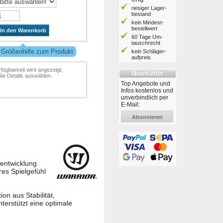
riesiger Lager­
bestand
kein Mindest­
bestell­wert
In den Warenkorb
60 Tage Um­
tausch­recht
 Größenhilfe zum Produkt
kein Schläger­
aufpreis
rfügbarkeit wird angezeigt,
Newsletter
ie Details auswählen.
Top Angebote und
Infos kostenlos und
unverbindlich per
E-Mail:
Abonnieren
entwicklung
es Spielgefühl
on aus Stabilität,
terstützt eine optimale