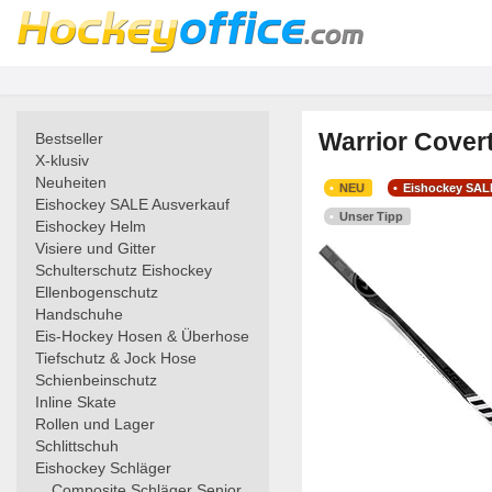
Warrior Cover
Bestseller
X-klusiv
Neuheiten
NEU
Eishockey SAL
Eishockey SALE Ausverkauf
Unser Tipp
Eishockey Helm
Visiere und Gitter
Schulterschutz Eishockey
Ellenbogenschutz
Handschuhe
Eis-Hockey Hosen & Überhose
Tiefschutz & Jock Hose
Schienbeinschutz
Inline Skate
Rollen und Lager
Schlittschuh
Eishockey Schläger
Composite Schläger Senior