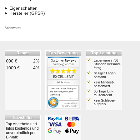
Eigenschaften
Hersteller (GPSR)
Stichworte:
Rabatt
Top Bewertung
Top Leistung
600 €
2%
Lagerware in 36
Stunden ver­sand­
1000 €
4%
fertig
riesiger Lager­
bestand
kein Mindest­
bestell­wert
60 Tage Um­
tausch­recht
kein Schläger­
aufpreis
Newsletter
Top Angebote und
Infos kostenlos und
unverbindlich per
E-Mail: