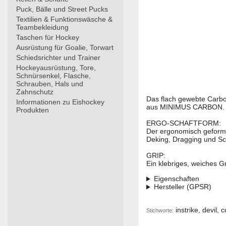
Puck, Bälle und Street Pucks
Textilien & Funktionswäsche &
Teambekleidung
Taschen für Hockey
Ausrüstung für Goalie, Torwart
Schiedsrichter und Trainer
Hockeyausrüstung, Tore,
Schnürsenkel, Flasche,
Schrauben, Hals und
Zahnschutz
Das flach gewebte Carbon
Informationen zu Eishockey
aus MINIMUS CARBON.
Produkten
ERGO-SCHAFTFORM:
Der ergonomisch geformt
Deking, Dragging und Sc
GRIP:
Ein klebriges, weiches Gr
Eigenschaften
Hersteller (GPSR)
instrike, devil, 
Stichworte: