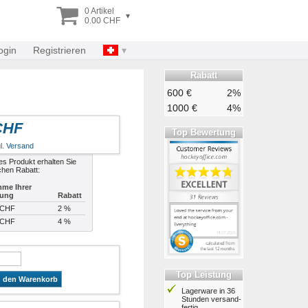
0 Artikel
▾
0.00 CHF
ogin
Registrieren
Rabatt
600 €
2%
1000 €
4%
CHF
Top Bewertung
l.
Versand
es Produkt erhalten Sie
chen Rabatt:
me Ihrer
lung
Rabatt
 CHF
2 %
 CHF
4 %
Top Leistung
n den Warenkorb
Lagerware in 36
Stunden ver­sand­
fertig