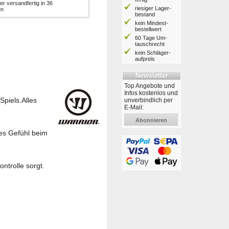
er versandfertig in 36
riesiger Lager­
en
bestand
kein Mindest­
bestell­wert
60 Tage Um­
tausch­recht
kein Schläger­
aufpreis
Newsletter
Top Angebote und
Infos kostenlos und
Spiels.Alles
unverbindlich per
E-Mail:
Abonnieren
res Gefühl beim
ntrolle sorgt.