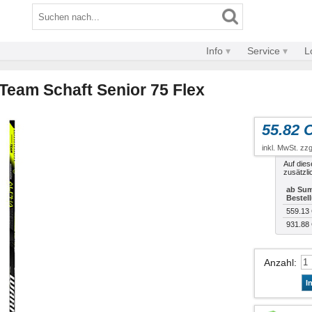
Info
Service
L
 Team Schaft Senior 75 Flex
55.82 
inkl. MwSt. zzg
Auf dies
zusätzli
ab Sum
Bestel
559.13
931.88
Anzahl
:
I