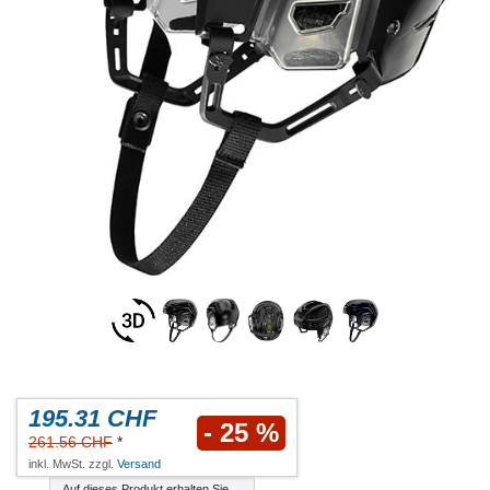
195.31 CHF
- 25 %
261.56 CHF
*
inkl. MwSt. zzgl.
Versand
Auf dieses Produkt erhalten Sie