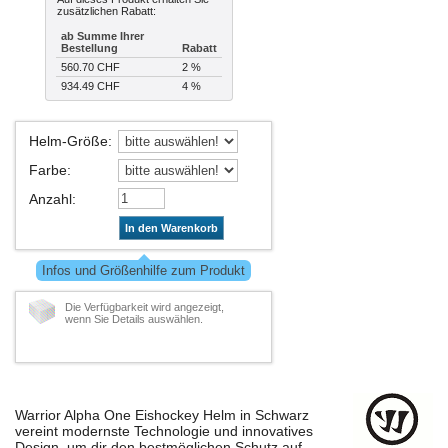
zusätzlichen Rabatt:
ab Summe Ihrer
Bestellung
Rabatt
560.70 CHF
2 %
934.49 CHF
4 %
Helm-Größe
:
Farbe
:
Anzahl
:
In den Warenkorb
Infos und Größenhilfe zum Produkt
Die Verfügbarkeit wird angezeigt,
wenn Sie Details auswählen.
Warrior Alpha One Eishockey Helm in Schwarz
vereint modernste Technologie und innovatives
Design, um dir den bestmöglichen Schutz auf