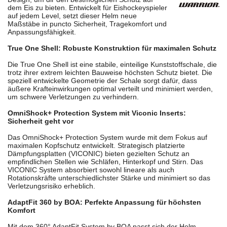
dem Eis zu bieten. Entwickelt für Eishockeyspieler
auf jedem Level, setzt dieser Helm neue
Maßstäbe in puncto Sicherheit, Tragekomfort und
Anpassungsfähigkeit.
True One Shell: Robuste Konstruktion für maximalen Schutz
Die True One Shell ist eine stabile, einteilige Kunststoffschale, die
trotz ihrer extrem leichten Bauweise höchsten Schutz bietet. Die
speziell entwickelte Geometrie der Schale sorgt dafür, dass
äußere Krafteinwirkungen optimal verteilt und minimiert werden,
um schwere Verletzungen zu verhindern.
OmniShock+ Protection System mit Viconic Inserts:
Sicherheit geht vor
Das OmniShock+ Protection System wurde mit dem Fokus auf
maximalen Kopfschutz entwickelt. Strategisch platzierte
Dämpfungsplatten (VICONIC) bieten gezielten Schutz an
empfindlichen Stellen wie Schläfen, Hinterkopf und Stirn. Das
VICONIC System absorbiert sowohl lineare als auch
Rotationskräfte unterschiedlichster Stärke und minimiert so das
Verletzungsrisiko erheblich.
AdaptFit 360 by BOA: Perfekte Anpassung für höchsten
Komfort
Mit dem 360° AdaptFit System by BOA passt sich der Helm