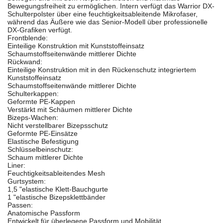
Bewegungsfreiheit zu ermöglichen. Intern verfügt das Warrior DX-
Schulterpolster über eine feuchtigkeitsableitende Mikrofaser,
während das Äußere wie das Senior-Modell über professionelle
DX-Grafiken verfügt.
Frontblende:
Einteilige Konstruktion mit Kunststoffeinsatz
Schaumstoffseitenwände mittlerer Dichte
Rückwand:
Einteilige Konstruktion mit in den Rückenschutz integriertem
Kunststoffeinsatz
Schaumstoffseitenwände mittlerer Dichte
Schulterkappen:
Geformte PE-Kappen
Verstärkt mit Schäumen mittlerer Dichte
Bizeps-Wachen:
Nicht verstellbarer Bizepsschutz
Geformte PE-Einsätze
Elastische Befestigung
Schlüsselbeinschutz:
Schaum mittlerer Dichte
Liner:
Feuchtigkeitsableitendes Mesh
Gurtsystem:
1,5 "elastische Klett-Bauchgurte
1 "elastische Bizepsklettbänder
Passen:
Anatomische Passform
Entwickelt für überlegene Passform und Mobilität