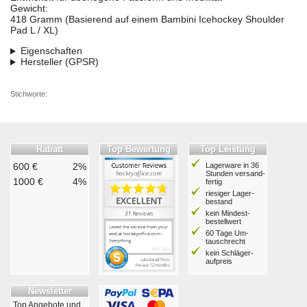
Gewicht:
418 Gramm (Basierend auf einem Bambini Icehockey Shoulder
Pad L / XL)
Eigenschaften
Hersteller (GPSR)
Stichworte:
Rabatt
Top Bewertung
Top Leistung
600 €
2%
Lagerware in 36
Stunden ver­sand­
1000 €
4%
fertig
riesiger Lager­
bestand
kein Mindest­
bestell­wert
60 Tage Um­
tausch­recht
kein Schläger­
aufpreis
Newsletter
Top Angebote und