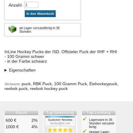
Anzahl
:
In den Warenkorb
ab Lager versandfertig in 36
Stunden
InLine Hockey Pucks der ISD. Offizieler Puck der IIHF + RHI
- 100 Gramm schwer
- in der Farbe schwarz
Eigenschaften
puck, RBK Puck, 100 Gramm Puck, Eishockeypuck,
Stichworte:
reebok puck, reebok hockey puck
Rabatt
Top Bewertung
Top Leistung
600 €
2%
Lagerware in 36
Stunden ver­sand­
1000 €
4%
fertig
riesiger Lager­