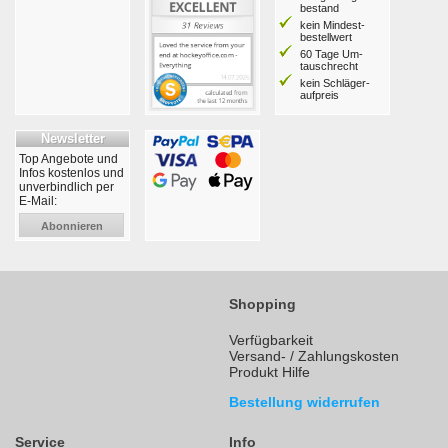
bestand
kein Mindest­
bestell­wert
60 Tage Um­
tausch­recht
kein Schläger­
aufpreis
Newsletter
Top Angebote und
Infos kostenlos und
unverbindlich per
E-Mail:
Abonnieren
Shopping
Verfügbarkeit
Versand- / Zahlungskosten
Produkt Hilfe
Bestellung widerrufen
Service
Info