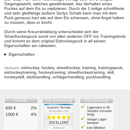
Gegengewicht, welches gewährleistet, das Verhalten eines
Puckes auf dem Eis zu replizieren. Durch die 1-teilige schnittfeste
und sehr gleitfähige äußere Surlyn Schale kann man mit dem
Puck genauso hart wie auf dem Eis schiessen, ohne Angst haben
zu müssen, dass er bricht.
Durch seine Kreuzrändelung unterscheidet sich der
Smarthockeypuck somit von allen anderen OFF-Ice Trainingstools
und kommt so dem original Eishockeypuck in all seinen
Eigenschaften am nähesten.
Eigenschaften
eishockey, hockey, streethockey, training, trainingspuck,
Stichworte:
eishockeytraining, hockeytraining, streethockeytraining, skill,
hockeyskill, stickhandling, schlägerhandling, puckhandling
Rabatt
Top Bewertung
Top Leistung
600 €
2%
Lagerware in 36
Stunden ver­sand­
1000 €
4%
fertig
riesiger Lager­
bestand
kein Mindest­