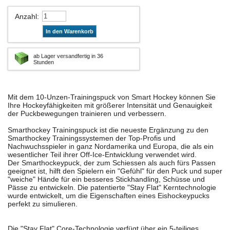
Anzahl
:
In den Warenkorb
ab Lager versandfertig in 36
Stunden
Mit dem 10-Unzen-Trainingspuck von Smart Hockey können Sie
Ihre Hockeyfähigkeiten mit größerer Intensität und Genauigkeit
der Puckbewegungen trainieren und verbessern.
Smarthockey Trainingspuck ist die neueste Ergänzung zu den
Smarthockey Trainingssystemen der Top-Profis und
Nachwuchsspieler in ganz Nordamerika und Europa, die als ein
wesentlicher Teil ihrer Off-Ice-Entwicklung verwendet wird.
Der Smarthockeypuck, der zum Schiessen als auch fürs Passen
geeignet ist, hilft den Spielern ein "Gefühl" für den Puck und super
"weiche" Hände für ein besseres Stickhandling, Schüsse und
Pässe zu entwickeln. Die patentierte "Stay Flat" Kerntechnologie
wurde entwickelt, um die Eigenschaften eines Eishockeypucks
perfekt zu simulieren.
Die "Stay Flat" Core-Technologie verfügt über ein 5-teiliges