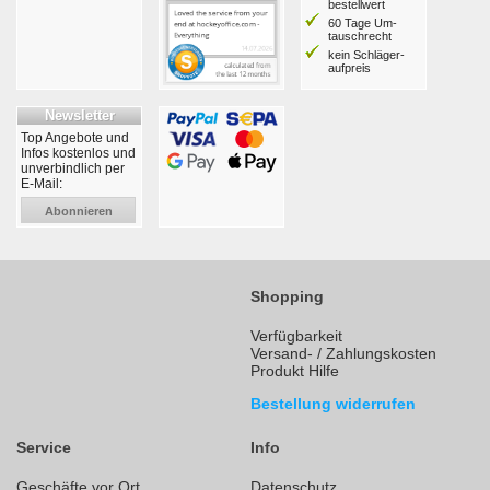
bestell­wert
60 Tage Um­
tausch­recht
kein Schläger­
aufpreis
Newsletter
Top Angebote und
Infos kostenlos und
unverbindlich per
E-Mail:
Abonnieren
Shopping
Verfügbarkeit
Versand- / Zahlungskosten
Produkt Hilfe
Bestellung widerrufen
Service
Info
Geschäfte vor Ort
Datenschutz