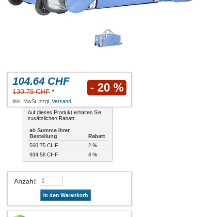
104.64 CHF
- 20 %
130.79 CHF
*
inkl. MwSt. zzgl.
Versand
Auf dieses Produkt erhalten Sie
zusätzlichen Rabatt:
ab Summe Ihrer
Bestellung
Rabatt
560.75 CHF
2 %
934.58 CHF
4 %
Anzahl
:
In den Warenkorb