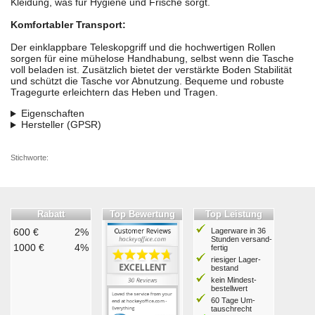
Kleidung, was für Hygiene und Frische sorgt.
Komfortabler Transport:
Der einklappbare Teleskopgriff und die hochwertigen Rollen
sorgen für eine mühelose Handhabung, selbst wenn die Tasche
voll beladen ist. Zusätzlich bietet der verstärkte Boden Stabilität
und schützt die Tasche vor Abnutzung. Bequeme und robuste
Tragegurte erleichtern das Heben und Tragen.
Eigenschaften
Hersteller (GPSR)
Stichworte:
Rabatt
Top Bewertung
Top Leistung
600 €
2%
Lagerware in 36
Stunden ver­sand­
1000 €
4%
fertig
riesiger Lager­
bestand
kein Mindest­
bestell­wert
60 Tage Um­
tausch­recht