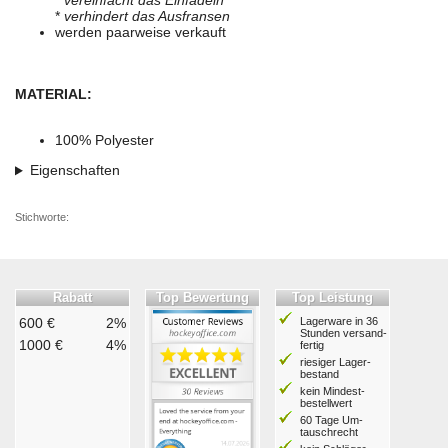
*
vereinfacht das Einfädeln
*
verhindert das Ausfransen
werden paarweise verkauft
MATERIAL:
100% Polyester
Eigenschaften
Stichworte:
Rabatt
Top Bewertung
Top Leistung
600 €
2%
Lagerware in 36
Stunden ver­sand­
1000 €
4%
fertig
riesiger Lager­
bestand
kein Mindest­
bestell­wert
60 Tage Um­
tausch­recht