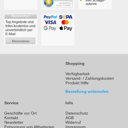
kein Schläger­
aufpreis
Newsletter
Top Angebote und
Infos kostenlos und
unverbindlich per
E-Mail:
Abonnieren
Shopping
Verfügbarkeit
Versand- / Zahlungskosten
Produkt Hilfe
Bestellung widerrufen
Service
Info
Geschäfte vor Ort
Datenschutz
Kontakt
AGB
Newsletter
Widerruf
Entsorgung von Altbatterien
Impressum