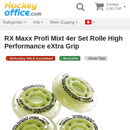
0 Artikel
▾
0.00 CHF
Kategorien
Info
Mein Zugang
RX Maxx Profi Mixt 4er Set Rolle High
Performance eXtra Grip
Eishockey SALE Ausverkauf
Bestseller
Unser Tipp