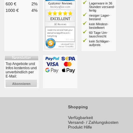
600 €
2%
Lagerware in 36
Stunden ver­sand­
1000 €
4%
fertig
riesiger Lager­
bestand
kein Mindest­
bestell­wert
60 Tage Um­
tausch­recht
kein Schläger­
aufpreis
Newsletter
Top Angebote und
Infos kostenlos und
unverbindlich per
E-Mail:
Abonnieren
Shopping
Verfügbarkeit
Versand- / Zahlungskosten
Produkt Hilfe