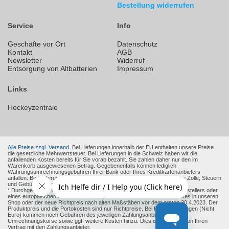
Bestellung widerrufen
Service
Info
Geschäfte vor Ort
Datenschutz
Kontakt
AGB
Newsletter
Widerruf
Entsorgung von Altbatterien
Impressum
Links
Hockeyzentrale
Alle Preise zzgl. Versand.
Bei Lieferungen innerhalb der EU enthalten unsere Preise
die gesetzliche Mehrwertsteuer. Bei Lieferungen in die Schweiz haben wir die
anfallenden Kosten bereits für Sie vorab bezahlt. Sie zahlen daher nur den im
Warenkorb ausgewiesenen Betrag. Gegebenenfalls können lediglich
Währungsumrechnungsgebühren Ihrer Bank oder Ihres Kreditkartenanbieters
anfallen. Bei Lieferungen in andere Nicht-EU-Länder können zusätzliche Zölle, Steuern
und Gebühren entstehen.
* Durchgestrichene Preise sind die empfohlenen Verkaufspreise des Herstellers oder
eines europäischen Händlers zum Zeitpunkt der Aufnahme des Produktes in unseren
Shop oder der neue Richtpreis nach alten Maßstäben vor dem ersten 30.4.2023. Der
Produktpreis und die Portokosten sind nur Richtpreise. Bei Fremdwährungen (Nicht
Euro) kommen noch Gebühren des jeweiligen Zahlungsanbieter und
Umrechnungskurse sowie ggf. weitere Kosten hinzu. Dies ist abhängig von Ihren
Vertrag mit den Zahlungsanbieter.