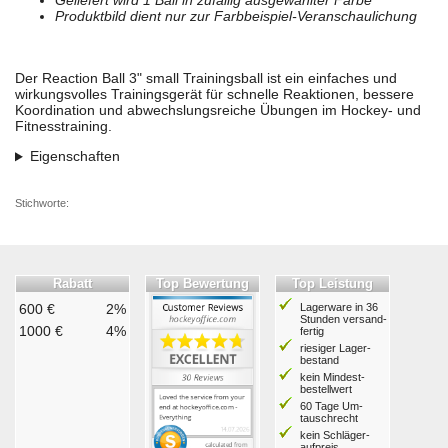
Geliefert wird 1 Ball in zufällig ausgewählter Farbe
Produktbild dient nur zur Farbbeispiel-Veranschaulichung
Der Reaction Ball 3" small Trainingsball ist ein einfaches und
wirkungsvolles Trainingsgerät für schnelle Reaktionen, bessere
Koordination und abwechslungsreiche Übungen im Hockey- und
Fitnesstraining.
Eigenschaften
Stichworte:
Rabatt
Top Bewertung
Top Leistung
600 €
2%
Lagerware in 36
Stunden ver­sand­
1000 €
4%
fertig
riesiger Lager­
bestand
kein Mindest­
bestell­wert
60 Tage Um­
tausch­recht
kein Schläger­
aufpreis