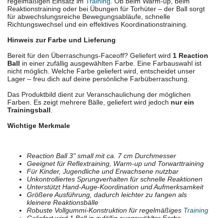
regelmäßigen Einsatz im
Training
. Ob beim Warm-up, beim
Reaktionstraining oder bei Übungen für Torhüter – der Ball sorgt
für abwechslungsreiche Bewegungsabläufe, schnelle
Richtungswechsel und ein effektives Koordinationstraining.
Hinweis zur Farbe und Lieferung
Bereit für den Überraschungs-Faceoff? Geliefert wird
1 Reaction
Ball
in einer zufällig ausgewählten Farbe. Eine Farbauswahl ist
nicht möglich. Welche Farbe geliefert wird, entscheidet unser
Lager – freu dich auf deine persönliche Farbüberraschung.
Das Produktbild dient zur Veranschaulichung der möglichen
Farben. Es zeigt mehrere Bälle, geliefert wird jedoch
nur ein
Trainingsball
.
Wichtige Merkmale
Reaction Ball 3" small mit ca. 7 cm Durchmesser
Geeignet für Reflextraining, Warm-up und Torwarttraining
Für Kinder, Jugendliche und Erwachsene nutzbar
Unkontrolliertes Sprungverhalten für schnelle Reaktionen
Unterstützt Hand-Auge-Koordination und Aufmerksamkeit
Größere Ausführung, dadurch leichter zu fangen als
kleinere Reaktionsbälle
Robuste Vollgummi-Konstruktion für regelmäßiges
Training