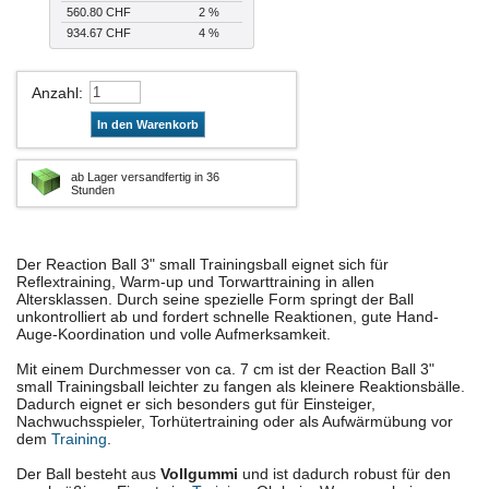
560.80 CHF
2 %
934.67 CHF
4 %
Anzahl
:
In den Warenkorb
ab Lager versandfertig in 36
Stunden
Der Reaction Ball 3" small Trainingsball eignet sich für
Reflextraining, Warm-up und Torwarttraining in allen
Altersklassen. Durch seine spezielle Form springt der Ball
unkontrolliert ab und fordert schnelle Reaktionen, gute Hand-
Auge-Koordination und volle Aufmerksamkeit.
Mit einem Durchmesser von ca. 7 cm ist der Reaction Ball 3"
small Trainingsball leichter zu fangen als kleinere Reaktionsbälle.
Dadurch eignet er sich besonders gut für Einsteiger,
Nachwuchsspieler, Torhütertraining oder als Aufwärmübung vor
dem
Training
.
Der Ball besteht aus
Vollgummi
und ist dadurch robust für den