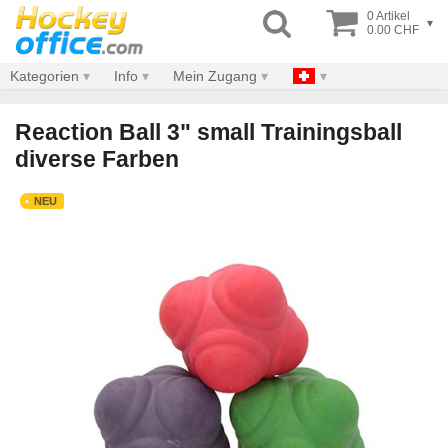
0 Artikel
▾
0.00 CHF
Kategorien
Info
Mein Zugang
Reaction Ball 3" small Trainingsball
diverse Farben
NEU