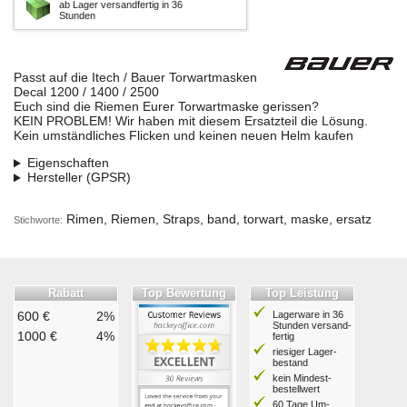
ab Lager versandfertig in 36
Stunden
Passt auf die Itech / Bauer Torwartmasken
Decal 1200 / 1400 / 2500
Euch sind die Riemen Eurer Torwartmaske gerissen?
KEIN PROBLEM! Wir haben mit diesem Ersatzteil die Lösung.
Kein umständliches Flicken und keinen neuen Helm kaufen
Eigenschaften
Hersteller (GPSR)
Rimen, Riemen, Straps, band, torwart, maske, ersatz
Stichworte:
Rabatt
Top Bewertung
Top Leistung
600 €
2%
Lagerware in 36
Stunden ver­sand­
1000 €
4%
fertig
riesiger Lager­
bestand
kein Mindest­
bestell­wert
60 Tage Um­