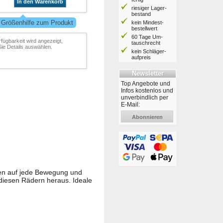
In den Warenkorb
riesiger Lager­
bestand
 Größenhilfe zum Produkt
kein Mindest­
bestell­wert
60 Tage Um­
rfügbarkeit wird angezeigt,
tausch­recht
ie Details auswählen.
kein Schläger­
aufpreis
Newsletter
Top Angebote und
Infos kostenlos und
unverbindlich per
E-Mail:
Abonnieren
eren auf jede Bewegung und
 diesen Rädern heraus. Ideale