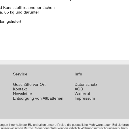
nd Kunststofffliesenoberflächen
ca. 85 kg und darunter
len geliefert
Service
Info
Geschäfte vor Ort
Datenschutz
n
Kontakt
AGB
Newsletter
Widerruf
Entsorgung von Altbatterien
Impressum
ungen innerhalb der EU enthalten unsere Preise die gesetzliche Mehrwertsteuer. Bei Lieferung
 ausgewiesenen Betrag. Gegebenenfalls können lediglich Währungsumrechnungsgebühren Ihrer