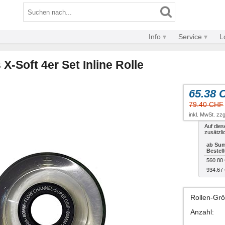
Info
Service
L
X-Soft 4er Set Inline Rolle
65.38 
79.40 CHF
inkl. MwSt. zzg
Auf dies
zusätzli
ab Sum
Bestel
560.80
934.67
Rollen-Gr
Anzahl
: