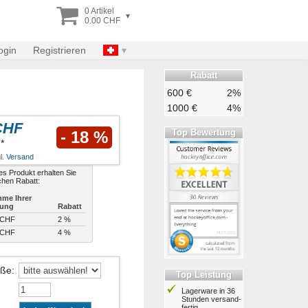
0 Artikel
▾
0.00 CHF
ogin
Registrieren
Rabatt
600 €
2%
1000 €
4%
CHF
Top Bewertung
- 18 %
*
l.
Versand
es Produkt erhalten Sie
chen Rabatt:
me Ihrer
lung
Rabatt
 CHF
2 %
 CHF
4 %
öße
:
Top Leistung
Lagerware in 36
Stunden ver­sand­
fertig