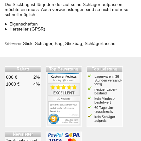
Die Stickbag ist für jeden der auf seine Schläger aufpassen
möchte ein muss. Auch verwechslungen sind so nicht mehr so
schnell möglich
Eigenschaften
Hersteller (GPSR)
Stick, Schläger, Bag, Stickbag, Schlägertasche
Stichworte:
Rabatt
Top Bewertung
Top Leistung
600 €
2%
Lagerware in 36
Stunden ver­sand­
1000 €
4%
fertig
riesiger Lager­
bestand
kein Mindest­
bestell­wert
60 Tage Um­
tausch­recht
kein Schläger­
aufpreis
Newsletter
Top Angebote und