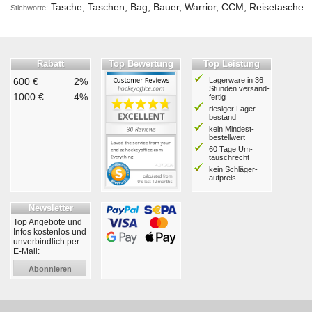
Tasche, Taschen, Bag, Bauer, Warrior, CCM, Reisetasche
Stichworte:
Rabatt
Top Bewertung
Top Leistung
600 €
2%
Lagerware in 36
Stunden ver­sand­
1000 €
4%
fertig
riesiger Lager­
bestand
kein Mindest­
bestell­wert
60 Tage Um­
tausch­recht
kein Schläger­
aufpreis
Newsletter
Top Angebote und
Infos kostenlos und
unverbindlich per
E-Mail:
Abonnieren