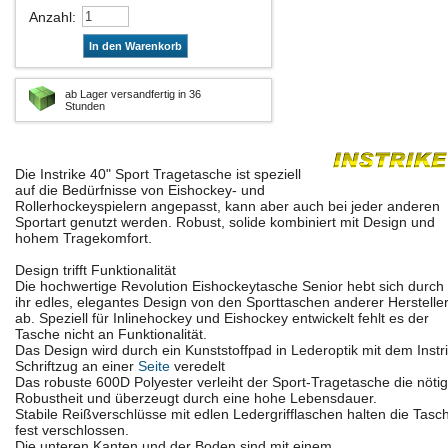
Anzahl
:
In den Warenkorb
ab Lager versandfertig in 36
Stunden
Die Instrike 40" Sport Tragetasche ist speziell
auf die Bedürfnisse von Eishockey- und
Rollerhockeyspielern angepasst, kann aber auch bei jeder anderen
Sportart genutzt werden. Robust, solide kombiniert mit Design und
hohem Tragekomfort.
Design trifft Funktionalität
Die hochwertige Revolution Eishockeytasche Senior hebt sich durch
ihr edles, elegantes Design von den Sporttaschen anderer Herstelle
ab. Speziell für Inlinehockey und Eishockey entwickelt fehlt es der
Tasche nicht an Funktionalität.
Das Design wird durch ein Kunststoffpad in Lederoptik mit dem Instr
Schriftzug an einer
Seite
veredelt
Das robuste 600D Polyester verleiht der Sport-Tragetasche die nöti
Robustheit und überzeugt durch eine hohe Lebensdauer.
Stabile Reißverschlüsse mit edlen Ledergrifflaschen halten die Tasc
fest verschlossen.
Die unteren Kanten und der Boden sind mit einem