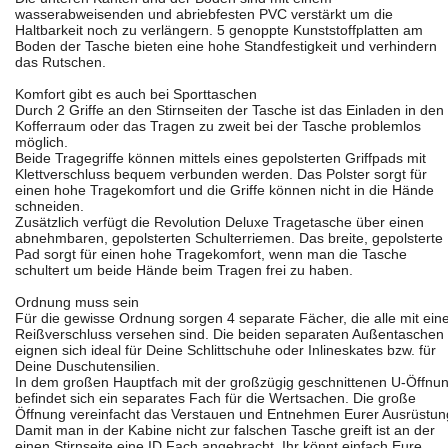
wasserabweisenden und abriebfesten PVC verstärkt um die
Haltbarkeit noch zu verlängern. 5 genoppte Kunststoffplatten am
Boden der Tasche bieten eine hohe Standfestigkeit und verhindern
das Rutschen.
Komfort gibt es auch bei Sporttaschen
Durch 2 Griffe an den Stirnseiten der Tasche ist das Einladen in den
Kofferraum oder das Tragen zu zweit bei der Tasche problemlos
möglich.
Beide Tragegriffe können mittels eines gepolsterten Griffpads mit
Klettverschluss bequem verbunden werden. Das Polster sorgt für
einen hohe Tragekomfort und die Griffe können nicht in die Hände
schneiden.
Zusätzlich verfügt die Revolution Deluxe Tragetasche über einen
abnehmbaren, gepolsterten Schulterriemen. Das breite, gepolsterte
Pad sorgt für einen hohe Tragekomfort, wenn man die Tasche
schultert um beide Hände beim Tragen frei zu haben.
Ordnung muss sein
Für die gewisse Ordnung sorgen 4 separate Fächer, die alle mit ei
Reißverschluss versehen sind. Die beiden separaten Außentaschen
eignen sich ideal für Deine Schlittschuhe oder Inlineskates bzw. für
Deine Duschutensilien.
In dem großen Hauptfach mit der großzügig geschnittenen U-Öffnu
befindet sich ein separates Fach für die Wertsachen. Die große
Öffnung vereinfacht das Verstauen und Entnehmen Eurer Ausrüstun
Damit man in der Kabine nicht zur falschen Tasche greift ist an der
einen Stirnseite eine ID Fach angebracht. Ihr könnt einfach Eure