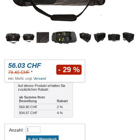
56.03 CHF
- 29 %
79.40 CHF
*
inkl. MwSt. zzgl.
Versand
Auf dieses Produkt erhalten Sie
zusätzlichen Rabatt:
ab Summe Ihrer
Bestellung
Rabatt
560.80 CHF
2 %
934.67 CHF
4 %
Anzahl
:
In den Warenkorb