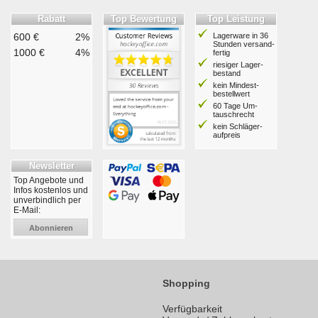
Rabatt
Top Bewertung
Top Leistung
600 €
2%
Lagerware in 36
Stunden ver­sand­
1000 €
4%
fertig
riesiger Lager­
bestand
kein Mindest­
bestell­wert
60 Tage Um­
tausch­recht
kein Schläger­
aufpreis
Newsletter
Top Angebote und
Infos kostenlos und
unverbindlich per
E-Mail:
Abonnieren
Shopping
Verfügbarkeit