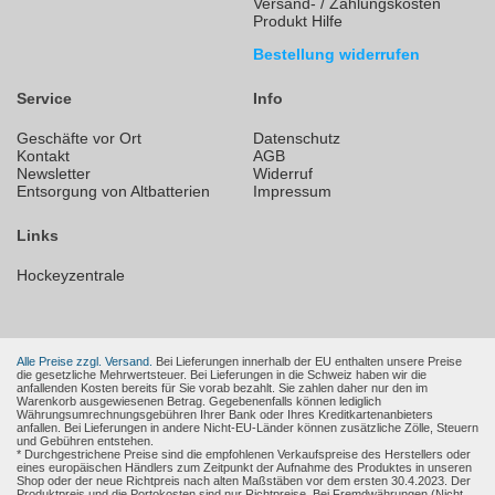
Versand- / Zahlungskosten
Produkt Hilfe
Bestellung widerrufen
Service
Info
Geschäfte vor Ort
Datenschutz
Kontakt
AGB
Newsletter
Widerruf
Entsorgung von Altbatterien
Impressum
Links
Hockeyzentrale
Alle Preise zzgl. Versand.
Bei Lieferungen innerhalb der EU enthalten unsere Preise
die gesetzliche Mehrwertsteuer. Bei Lieferungen in die Schweiz haben wir die
anfallenden Kosten bereits für Sie vorab bezahlt. Sie zahlen daher nur den im
Warenkorb ausgewiesenen Betrag. Gegebenenfalls können lediglich
Währungsumrechnungsgebühren Ihrer Bank oder Ihres Kreditkartenanbieters
anfallen. Bei Lieferungen in andere Nicht-EU-Länder können zusätzliche Zölle, Steuern
und Gebühren entstehen.
* Durchgestrichene Preise sind die empfohlenen Verkaufspreise des Herstellers oder
eines europäischen Händlers zum Zeitpunkt der Aufnahme des Produktes in unseren
Shop oder der neue Richtpreis nach alten Maßstäben vor dem ersten 30.4.2023. Der
Produktpreis und die Portokosten sind nur Richtpreise. Bei Fremdwährungen (Nicht