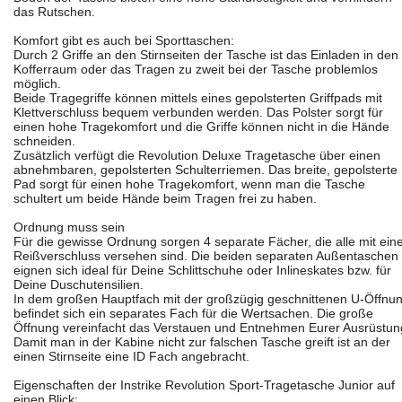
das Rutschen.
Komfort gibt es auch bei Sporttaschen:
Durch 2 Griffe an den Stirnseiten der Tasche ist das Einladen in den
Kofferraum oder das Tragen zu zweit bei der Tasche problemlos
möglich.
Beide Tragegriffe können mittels eines gepolsterten Griffpads mit
Klettverschluss bequem verbunden werden. Das Polster sorgt für
einen hohe Tragekomfort und die Griffe können nicht in die Hände
schneiden.
Zusätzlich verfügt die Revolution Deluxe Tragetasche über einen
abnehmbaren, gepolsterten Schulterriemen. Das breite, gepolsterte
Pad sorgt für einen hohe Tragekomfort, wenn man die Tasche
schultert um beide Hände beim Tragen frei zu haben.
Ordnung muss sein
Für die gewisse Ordnung sorgen 4 separate Fächer, die alle mit ei
Reißverschluss versehen sind. Die beiden separaten Außentaschen
eignen sich ideal für Deine Schlittschuhe oder Inlineskates bzw. für
Deine Duschutensilien.
In dem großen Hauptfach mit der großzügig geschnittenen U-Öffnu
befindet sich ein separates Fach für die Wertsachen. Die große
Öffnung vereinfacht das Verstauen und Entnehmen Eurer Ausrüstun
Damit man in der Kabine nicht zur falschen Tasche greift ist an der
einen Stirnseite eine ID Fach angebracht.
Eigenschaften der Instrike Revolution Sport-Tragetasche Junior auf
einen Blick: