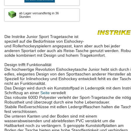
ab Lager versandfertig in 36
Stunden
Die Instrike Junior Sport Tragetasche ist
speziell auf die Bedürfnisse von Eishockey-
und Rollerhockeyspielern angepasst, kann aber auch bei jeder
anderen Sportart oder auch als Reise-Tasche genutzt werden. Robu
solide kombiniert mit Design und hohem Tragekomfort.
Design trifft Funktionalität
Die hochwertige Revolution Eishockeytasche Junior hebt sich durch 
edles, elegantes Design von den Sporttaschen anderer Hersteller ab
Speziell für Inlinehockey und Eishockey entwickelt fehlt es der Tasch
nicht an Funktionalität.
Das Design wird durch ein Kunststoffpad in Lederoptik mit dem Instr
Schriftzug an einer
Seite
veredelt
Das robuste 600D Polyester verleiht der Sport-Tragetasche die nöti
Robustheit und überzeugt durch eine hohe Lebensdauer.
Stabile Reißverschlüsse mit edlen Ledergrifflaschen halten die Tasc
fest verschlossen.
Die unteren Kanten und der Boden sind mit einem
wasserabweisenden und abriebfesten PVC verstärkt um die
Haltbarkeit noch zu verlängern. 5 genoppte Kunststoffplatten am
Boden der Tasche bieten eine hohe Standfestigkeit und verhindern