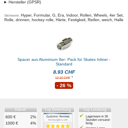
Hersteller (GPSR)
Hyper, Formular, G, Era, Indoor, Rollen, Wheels, 4er Set,
Stichworte:
Rolle, drinnen, hockey rolle, Härte, Festigkeit, Reifen, weich, Halle
Spacer aus Aluminium 8er- Pack für Skates Inliner -
Standard
8.93 CHF
*
12.10 CHF
- 26 %
Rabatt
Top Bewertung
Top Leistung
600 €
2%
Lagerware in 36
Stunden ver­sand­
1000 €
4%
fertig