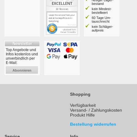
riesiger Lager­
bestand
kein Mindest­
bestell­wert
60 Tage Um­
tausch­recht
kein Schläger­
aufpreis
Newsletter
Top Angebote und
Infos kostenlos und
unverbindlich per
E-Mail:
Abonnieren
Shopping
Verfügbarkeit
Versand- / Zahlungskosten
Produkt Hilfe
Bestellung widerrufen
Service
Info