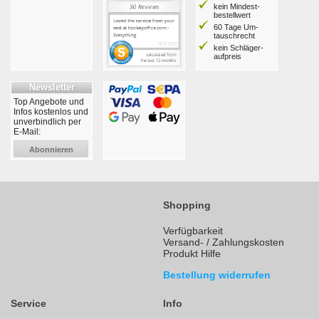
kein Mindest­
bestell­wert
60 Tage Um­
tausch­recht
kein Schläger­
aufpreis
Newsletter
Top Angebote und
Infos kostenlos und
unverbindlich per
E-Mail:
Abonnieren
Shopping
Verfügbarkeit
Versand- / Zahlungskosten
Produkt Hilfe
Bestellung widerrufen
Service
Info