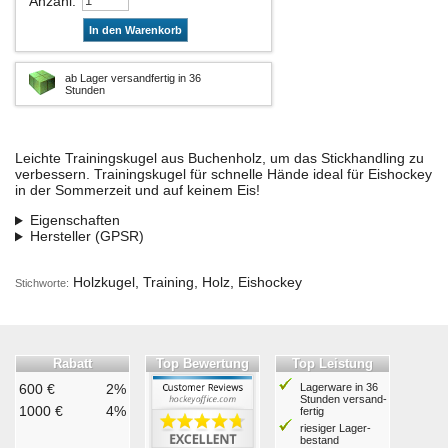
Anzahl
:
In den Warenkorb
ab Lager versandfertig in 36
Stunden
Leichte Trainingskugel aus Buchenholz, um das Stickhandling zu
verbessern. Trainingskugel für schnelle Hände ideal für Eishockey
in der Sommerzeit und auf keinem Eis!
Eigenschaften
Hersteller (GPSR)
Holzkugel, Training, Holz, Eishockey
Stichworte:
Rabatt
Top Bewertung
Top Leistung
600 €
2%
Lagerware in 36
Stunden ver­sand­
1000 €
4%
fertig
riesiger Lager­
bestand