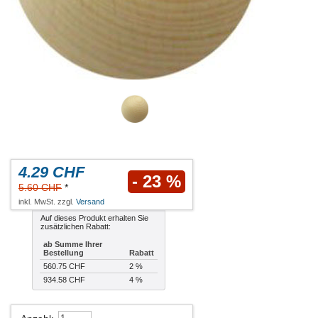
4.29 CHF
- 23 %
5.60 CHF
*
inkl. MwSt. zzgl.
Versand
Auf dieses Produkt erhalten Sie
zusätzlichen Rabatt:
ab Summe Ihrer
Bestellung
Rabatt
560.75 CHF
2 %
934.58 CHF
4 %