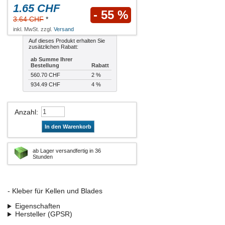
1.65 CHF
- 55 %
3.64 CHF
*
inkl. MwSt. zzgl.
Versand
Auf dieses Produkt erhalten Sie
zusätzlichen Rabatt:
ab Summe Ihrer
Bestellung
Rabatt
560.70 CHF
2 %
934.49 CHF
4 %
Anzahl
:
In den Warenkorb
ab Lager versandfertig in 36
Stunden
- Kleber für Kellen und Blades
Eigenschaften
Hersteller (GPSR)