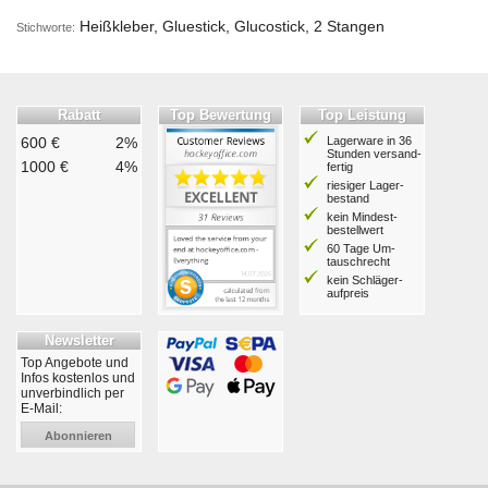
Heißkleber, Gluestick, Glucostick, 2 Stangen
Stichworte:
Rabatt
Top Bewertung
Top Leistung
600 €
2%
Lagerware in 36
Stunden ver­sand­
1000 €
4%
fertig
riesiger Lager­
bestand
kein Mindest­
bestell­wert
60 Tage Um­
tausch­recht
kein Schläger­
aufpreis
Newsletter
Top Angebote und
Infos kostenlos und
unverbindlich per
E-Mail:
Abonnieren