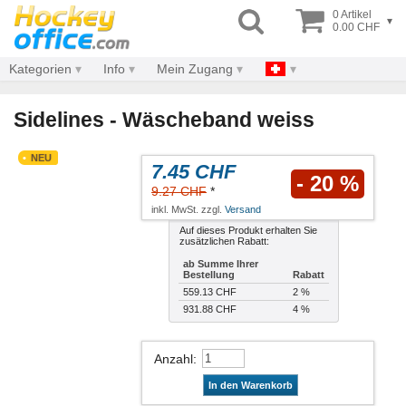
0 Artikel
▾
0.00 CHF
Kategorien
Info
Mein Zugang
Sidelines - Wäscheband weiss
NEU
7.45 CHF
- 20 %
9.27 CHF
*
inkl. MwSt. zzgl.
Versand
Auf dieses Produkt erhalten Sie
zusätzlichen Rabatt:
ab Summe Ihrer
Bestellung
Rabatt
559.13 CHF
2 %
931.88 CHF
4 %
Anzahl
:
In den Warenkorb