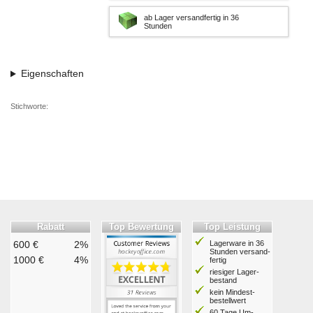
ab Lager versandfertig in 36
Stunden
Eigenschaften
Stichworte:
Rabatt
Top Bewertung
Top Leistung
600 €
2%
Lagerware in 36
Stunden ver­sand­
1000 €
4%
fertig
riesiger Lager­
bestand
kein Mindest­
bestell­wert
60 Tage Um­