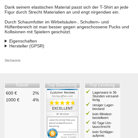
Dank seinem elastischen Material passt sich der T-Shirt an jede
Figur durch Strecht Materialien an und engt nirgendwo ein.
Durch Schaumfutter im Wirbelsäulen-, Schultern- und
Hüftenbereich ist man besser gegen angeschossene Pucks und
Kollisionen mit Spielern geschützt.
Eigenschaften
Hersteller (GPSR)
Stichworte:
Rabatt
Top Bewertung
Top Leistung
600 €
2%
Lagerware in 36
Stunden ver­sand­
1000 €
4%
fertig
riesiger Lager­
bestand
kein Mindest­
bestell­wert
60 Tage Um­
tausch­recht
kein Schläger­
aufpreis