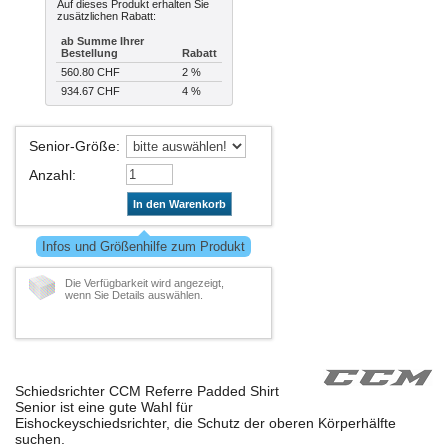
Auf dieses Produkt erhalten Sie
zusätzlichen Rabatt:
ab Summe Ihrer
Bestellung
Rabatt
560.80 CHF
2 %
934.67 CHF
4 %
Senior-Größe
:
Anzahl
:
In den Warenkorb
Infos und Größenhilfe zum Produkt
Die Verfügbarkeit wird angezeigt,
wenn Sie Details auswählen.
Schiedsrichter CCM Referre Padded Shirt
Senior ist eine gute Wahl für
Eishockeyschiedsrichter, die Schutz der oberen Körperhälfte
suchen.