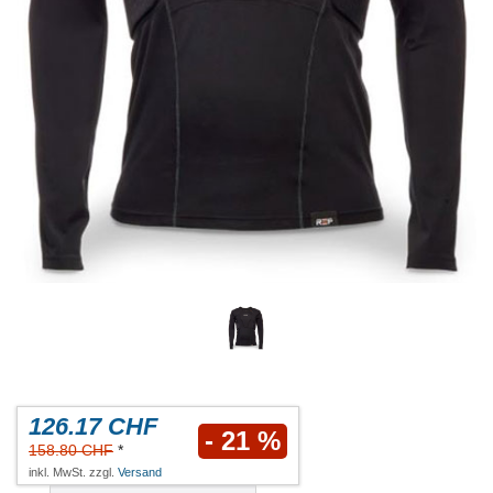
126.17 CHF
- 21 %
158.80 CHF
*
inkl. MwSt. zzgl.
Versand