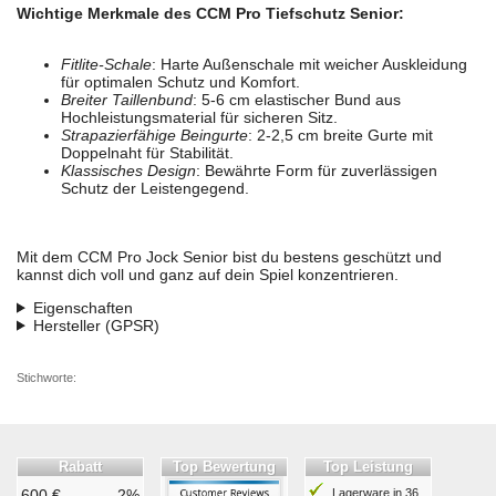
Wichtige Merkmale des CCM Pro Tiefschutz Senior:
Fitlite-Schale
: Harte Außenschale mit weicher Auskleidung
für optimalen Schutz und Komfort.
Breiter Taillenbund
: 5-6 cm elastischer Bund aus
Hochleistungsmaterial für sicheren Sitz.
Strapazierfähige Beingurte
: 2-2,5 cm breite Gurte mit
Doppelnaht für Stabilität.
Klassisches Design
: Bewährte Form für zuverlässigen
Schutz der Leistengegend.
Mit dem CCM Pro Jock Senior bist du bestens geschützt und
kannst dich voll und ganz auf dein Spiel konzentrieren.
Eigenschaften
Hersteller (GPSR)
Stichworte:
Rabatt
Top Bewertung
Top Leistung
600 €
2%
Lagerware in 36