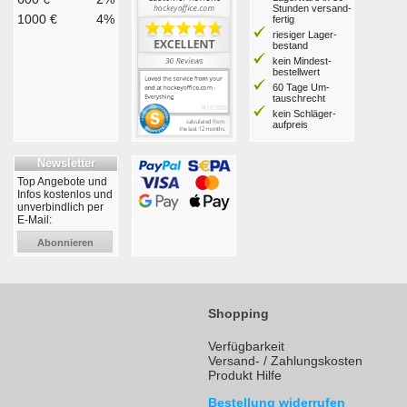
Stunden ver­sand­
1000 €
4%
fertig
riesiger Lager­
bestand
kein Mindest­
bestell­wert
60 Tage Um­
tausch­recht
kein Schläger­
aufpreis
Newsletter
Top Angebote und
Infos kostenlos und
unverbindlich per
E-Mail:
Abonnieren
Shopping
Verfügbarkeit
Versand- / Zahlungskosten
Produkt Hilfe
Bestellung widerrufen