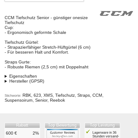
CCM Tiefschutz Senior - günstiger onesize
Tiefschutz
Cup:
- Ergonomisch geformte Schale
Tiefschutz Gürtel:
- Strapazierfähiger Stretch-Hüftgürtel (6 cm)
- Für besseren Halt und Komfort.
Straps Gurte:
- Robuste Riemen (2,5 cm) mit Doppelnaht
Eigenschaften
Hersteller (GPSR)
RBK, 623, XMS, Tiefschutz, Straps, CCM,
Stichworte:
Suspensoirum, Senior, Reebok
Rabatt
Top Bewertung
Top Leistung
600 €
2%
Lagerware in 36
Stunden ver­sand­