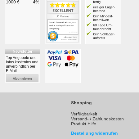
1000 €
4%
fertig
riesiger Lager­
bestand
kein Mindest­
bestell­wert
60 Tage Um­
tausch­recht
kein Schläger­
aufpreis
Newsletter
Top Angebote und
Infos kostenlos und
unverbindlich per
E-Mail:
Abonnieren
Shopping
Verfügbarkeit
Versand- / Zahlungskosten
Produkt Hilfe
Bestellung widerrufen