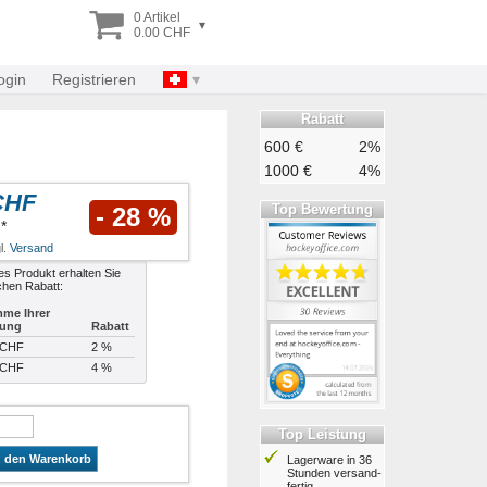
0 Artikel
▾
0.00 CHF
ogin
Registrieren
Rabatt
600 €
2%
1000 €
4%
CHF
Top Bewertung
- 28 %
*
l.
Versand
es Produkt erhalten Sie
chen Rabatt:
me Ihrer
lung
Rabatt
 CHF
2 %
 CHF
4 %
Top Leistung
n den Warenkorb
Lagerware in 36
Stunden ver­sand­
fertig