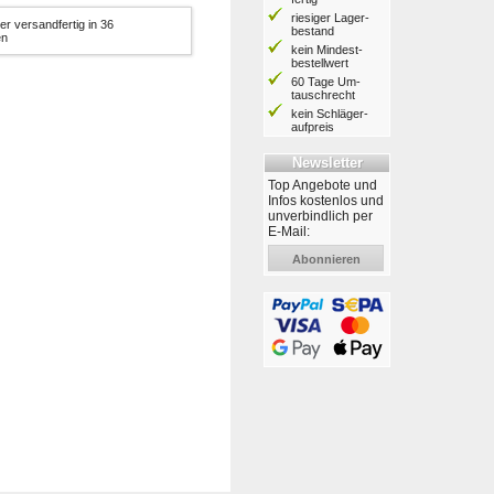
riesiger Lager­
er versandfertig in 36
bestand
en
kein Mindest­
bestell­wert
60 Tage Um­
tausch­recht
kein Schläger­
aufpreis
Newsletter
Top Angebote und
Infos kostenlos und
unverbindlich per
E-Mail:
Abonnieren