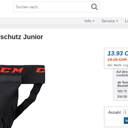
Info
Service
L
schutz Junior
13.93 
19.25 CHF
inkl. MwSt. zzg
Auf dies
zusätzli
ab Sum
Bestel
560.75
934.58
Anzahl
:
I