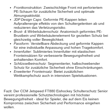
Frontkonstruktion:
Zweischichtige Front mit perforiertem
PE-Schaum für zusätzliche Sicherheit und optimale
Atmungsaktivität.
JDP Design Caps:
Geformte PE-Kappen leiten
Aufprallenergie effektiv von den Schultergelenken ab und
reduzieren das Verletzungsrisiko.
Brust- & Wirbelsäulenschutz:
Anatomisch geformtes PE-
Brustbein und Wirbelsäulenelement für gezielten Schutz bei
gleichzeitig voller Beweglichkeit.
Passform:
Verstellbare Abdeckung und geformte Kappen
für eine individuelle Anpassung und hohen Tragekomfort.
Innenfutter:
Sublimiertes Innenfutter mit elastischen
Fronteinsätzen für verbesserte Bewegungsfreiheit und
anhaltenden Komfort.
Schlüsselbeinschutz:
Segmentierter, halbschwebender
Schutz für zusätzliche Sicherheit ohne Einschränkungen.
Erweiterter Fronteinsatz:
Bietet zusätzlichen
Wettkampfschutz auch in intensiven Spielsituationen.
Fazit: Der CCM Jetspeed FT880 Eishockey Schulterschutz Senior
vereint professionelle Schutztechnologien mit höchster
Bewegungsfreiheit - ideal für Spieler, die auf dem Eis keinen
Kompromiss zwischen Sicherheit und Performance eingehen
wollen.