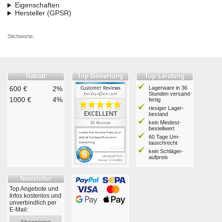
Eigenschaften
Hersteller (GPSR)
Stichworte:
Rabatt
Top Bewertung
Top Leistung
600 €
2%
Lagerware in 36
Stunden ver­sand­
1000 €
4%
fertig
riesiger Lager­
bestand
kein Mindest­
bestell­wert
60 Tage Um­
tausch­recht
kein Schläger­
aufpreis
Newsletter
Top Angebote und
Infos kostenlos und
unverbindlich per
E-Mail:
Abonnieren