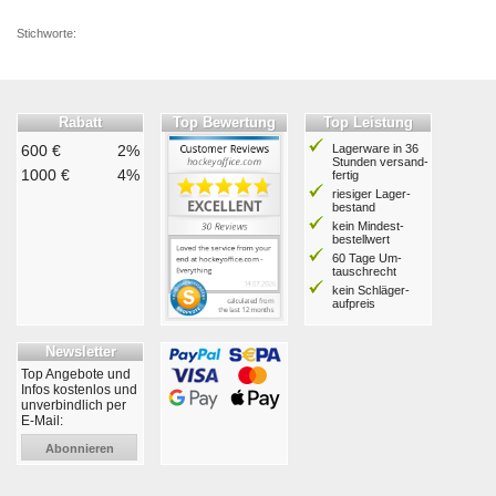
Stichworte:
Rabatt
Top Bewertung
Top Leistung
600 €
2%
Lagerware in 36
Stunden ver­sand­
1000 €
4%
fertig
riesiger Lager­
bestand
kein Mindest­
bestell­wert
60 Tage Um­
tausch­recht
kein Schläger­
aufpreis
Newsletter
Top Angebote und
Infos kostenlos und
unverbindlich per
E-Mail:
Abonnieren