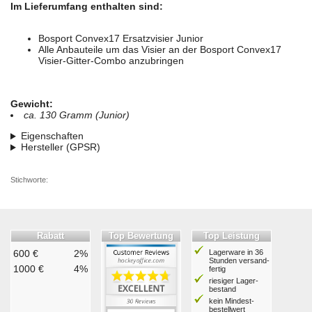
Im Lieferumfang enthalten sind:
Bosport Convex17 Ersatzvisier Junior
Alle Anbauteile um das Visier an der Bosport Convex17
Visier-Gitter-Combo anzubringen
Gewicht:
ca. 130 Gramm (Junior)
Eigenschaften
Hersteller (GPSR)
Stichworte:
Rabatt
Top Bewertung
Top Leistung
600 €
2%
Lagerware in 36
Stunden ver­sand­
1000 €
4%
fertig
riesiger Lager­
bestand
kein Mindest­
bestell­wert