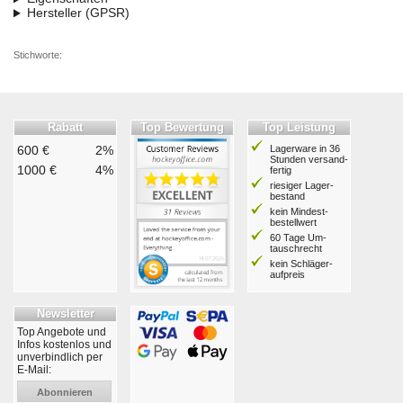
Hersteller (GPSR)
Stichworte:
Rabatt
Top Bewertung
Top Leistung
600 €
2%
Lagerware in 36
Stunden ver­sand­
1000 €
4%
fertig
riesiger Lager­
bestand
kein Mindest­
bestell­wert
60 Tage Um­
tausch­recht
kein Schläger­
aufpreis
Newsletter
Top Angebote und
Infos kostenlos und
unverbindlich per
E-Mail:
Abonnieren