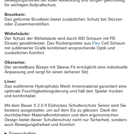
Bewegungsfreiheit bei voller Abdeckung und sorgen gleichzeitig
für wichtigen Aufprallschutz.
Brustbein:
Das geformte Brustbein bietet zusätzlichen Schutz bei Stürzen
oder Zusammenstößen.
Wirbelsäule:
Der Schutz der Wirbelsäule wird durch MD Schaum mit PE-
Einsatz gewährleistet. Das Rückenpolster aus
Flex
Cell Schaum
mit sublimierter Grafik kombiniert ansprechende Optik und
zusätzlichen Komfort.
Oberarme:
Der verstellbare Bizeps mit Sleeve Fit ermöglicht eine individuelle
Anpassung und sorgt für einen sicheren Sitz.
Liner:
Das sublimierte Hydrophobic Mesh Innenmaterial garantiert eine
optimale Feuchtigkeitsregulierung und hält den Spieler trocken
und komfortabel.
Mit dem Bauer X 2.0 II Eishockey Schulterschutz Senior sind Sie
bestens ausgestattet, um auf dem Eis zu glänzen. Dank der
durchdachten Materialkombination und dem ergonomischen
Design bietet dieser Schulterschutz nicht nur Sicherheit, sondern
auch Bewegungsfreiheit und Komfort.
Eigenschaften