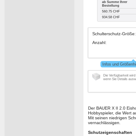
ab Summe Ihrer
Bestellung
560.75 CHF
934.58 CHF
Schulterschutz-Größe
:
Anzahl
:
Infos und Größenhi
Die Verfügbarkeit wird
wenn Sie Details ausw
Der BAUER X II 2.0 Eishoc
Hobbyspieler, die Wert a
Mit seinen niedrigen Sch
vernachlässigen.
Schutzeigenschaften