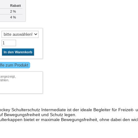
Rabatt
2 %
4 %
In den Warenkorb
lfe zum Produkt
 angezeigt,
ählen.
key Schulterschutz Intermediate ist der ideale Begleiter für Freizeit- 
uf Bewegungsfreiheit und Schutz legen.
ulterkappen bietet er maximale Bewegungsfreiheit, ohne dabei den wich