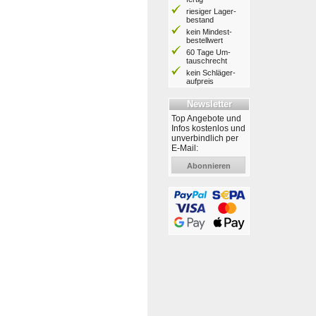
riesiger Lager­
bestand
kein Mindest­
bestell­wert
60 Tage Um­
tausch­recht
kein Schläger­
aufpreis
Newsletter
Top Angebote und
Infos kostenlos und
unverbindlich per
E-Mail:
Abonnieren