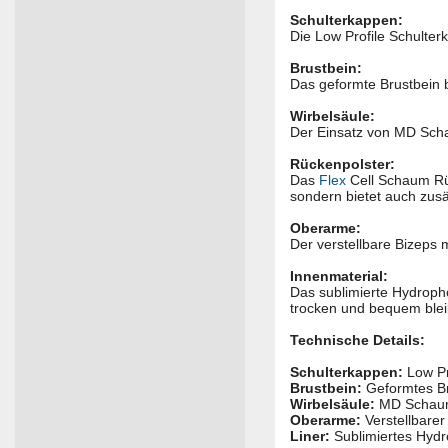
Schulterkappen:
Die Low Profile Schulter
Brustbein:
Das geformte Brustbein b
Wirbelsäule:
Der Einsatz von MD Scha
Rückenpolster:
Das
Flex
Cell Schaum Rüc
sondern bietet auch zusä
Oberarme:
Der verstellbare Bizeps m
Innenmaterial:
Das sublimierte Hydropho
trocken und bequem blei
Technische Details:
Schulterkappen:
Low Pr
Brustbein:
Geformtes Bru
Wirbelsäule:
MD Schaum 
Oberarme:
Verstellbarer
Liner:
Sublimiertes Hyd