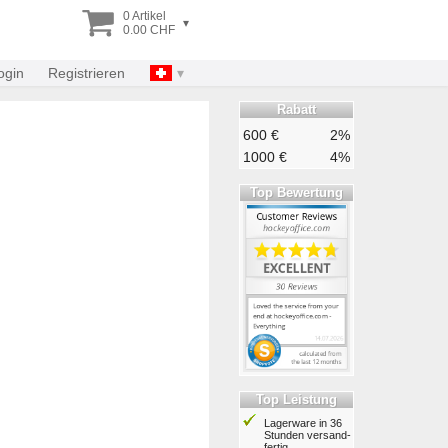
0 Artikel
▾
0.00 CHF
ogin
Registrieren
Rabatt
600 €
2%
1000 €
4%
Top Bewertung
Top Leistung
Lagerware in 36
Stunden ver­sand­
fertig