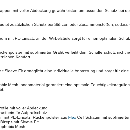
kappen mit voller Abdeckung gewährleisten umfassenden Schutz bei opt
ietet zusätzlichen Schutz bei Stürzen oder Zusammenstößen, sodass der
um mit PE-Einsatz an der Wirbelsäule sorgt für einen optimalen Schu
kenpolster mit sublimierter Grafik verleiht dem Schulterschutz nicht 
tzlichen Komfort.
it Sleeve Fit ermöglicht eine individuelle Anpassung und sorgt für ein
bic Mesh Innenmaterial garantiert eine optimale Feuchtigkeitsregulieru
bt.
ofile mit voller Abdeckung
stbein für Aufprallschutz
mit PE-Einsatz; Rückenpolster aus
Flex
Cell Schaum mit sublimierter
 Bizeps mit Sleeve Fit
rophobic Mesh