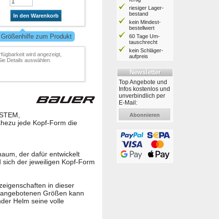
riesiger Lager­
bestand
In den Warenkorb
kein Mindest­
bestell­wert
 Größenhilfe zum Produkt
60 Tage Um­
tausch­recht
kein Schläger­
rfügbarkeit wird angezeigt,
aufpreis
ie Details auswählen.
Newsletter
Top Angebote und
Infos kostenlos und
unverbindlich per
E-Mail:
YSTEM,
Abonnieren
nahezu jede Kopf-Form die
m, der dafür entwickelt
d sich der jeweiligen Kopf-Form
eigenschaften in dieser
ei angebotenen Größen kann
nder Helm seine volle