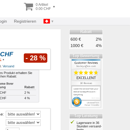
0 Artikel
▾
0.00 CHF
ogin
Registrieren
Rabatt
600 €
2%
1000 €
4%
 CHF
Top Bewertung
- 28 %
F
*
l.
Versand
es Produkt erhalten Sie
chen Rabatt:
me Ihrer
lung
Rabatt
 CHF
2 %
 CHF
4 %
ße
:
Top Leistung
Lagerware in 36
Stunden ver­sand­
fertig