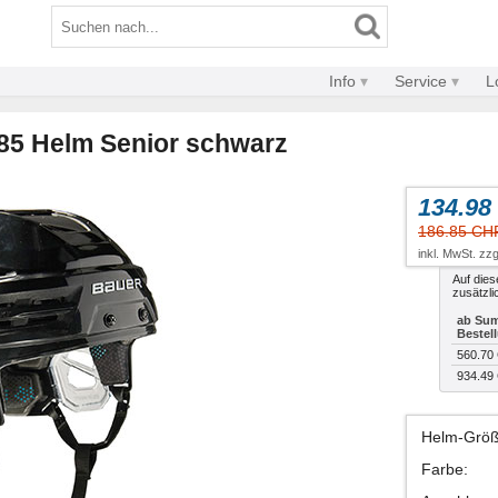
Info
Service
L
85 Helm Senior schwarz
134.98
186.85 CH
inkl. MwSt. zzg
Auf dies
zusätzli
ab Sum
Bestel
560.70
934.49
Helm-Grö
Farbe
: