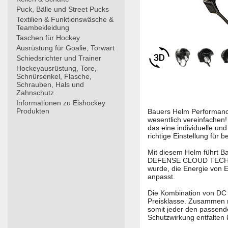
Puck, Bälle und Street Pucks
Textilien & Funktionswäsche &
Teambekleidung
Taschen für Hockey
Ausrüstung für Goalie, Torwart
Schiedsrichter und Trainer
Hockeyausrüstung, Tore,
Schnürsenkel, Flasche,
Schrauben, Hals und
Zahnschutz
Informationen zu Eishockey
Produkten
Bauers Helm Performance
wesentlich vereinfach
das eine individuelle un
richtige Einstellung für
Mit diesem Helm führt B
DEFENSE CLOUD TECHNOLO
wurde, die Energie von E
anpasst.
Die Kombination von DC 
Preisklasse. Zusammen m
somit jeder den passende
Schutzwirkung entfalten 