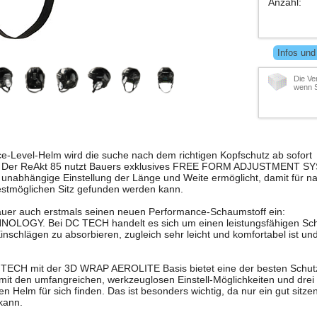
Anzahl
:
Infos und
Die Ve
wenn S
-Level-Helm wird die suche nach dem richtigen Kopfschutz ab sofort
en! Der ReAkt 85 nutzt Bauers exklusives FREE FORM ADJUSTMENT S
d unabhängige Einstellung der Länge und Weite ermöglicht, damit für 
 bestmöglichen Sitz gefunden werden kann.
auer auch erstmals seinen neuen Performance-Schaumstoff ein:
GY. Bei DC TECH handelt es sich um einen leistungsfähigen Schau
inschlägen zu absorbieren, zugleich sehr leicht und komfortabel ist un
TECH mit der 3D WRAP AEROLITE Basis bietet eine der besten Schutz
it den umfangreichen, werkzeuglosen Einstell-Möglichkeiten und dr
n Helm für sich finden. Das ist besonders wichtig, da nur ein gut sitze
kann.