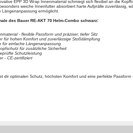
ovative EPP 3D Wrap Innenmaterial schmiegt sich flexibel an die Kopff
as besonders weiche Innenfutter absorbiert harte Aufprälle zuverlässig
se Längenanpassung ermöglicht.
male des Bauer RE-AKT 70 Helm-Combo schwarz:
aterial - flexible Passform und präziser, tiefer Sitz
er für hohen Komfort und zuverlässige Stoßdämpfung
 für einfache Längenanpassung
kopfschutz für zusätzliche Sicherheit
 geprüfte Schutzleistung
er - CE-zertifiziert
 dir optimalen Schutz, höchsten Komfort und eine perfekte Passform - 