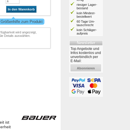
riesiger Lager­
bestand
In den Warenkorb
kein Mindest­
bestell­wert
 Größenhilfe zum Produkt
60 Tage Um­
tausch­recht
kein Schläger­
rfügbarkeit wird angezeigt,
aufpreis
ie Details auswählen.
Newsletter
Top Angebote und
Infos kostenlos und
unverbindlich per
E-Mail:
Abonnieren
t ist
erheit