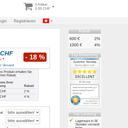
0 Artikel
▾
0.00 CHF
ogin
Registrieren
Rabatt
600 €
2%
1000 €
4%
 CHF
Top Bewertung
- 18 %
F
*
l.
Versand
es Produkt erhalten Sie
chen Rabatt:
me Ihrer
lung
Rabatt
 CHF
2 %
 CHF
4 %
ße
:
Top Leistung
Lagerware in 36
Stunden ver­sand­
fertig