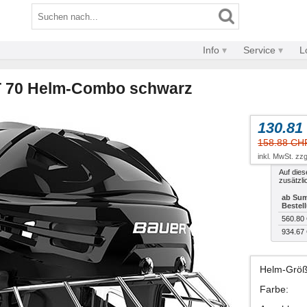
Info
Service
L
 70 Helm-Combo schwarz
130.81
158.88 CH
inkl. MwSt. zzg
Auf dies
zusätzli
ab Sum
Bestel
560.80
934.67
Helm-Grö
Farbe
: