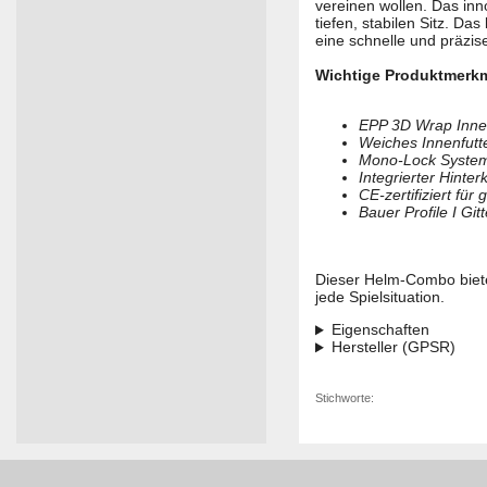
vereinen wollen. Das inn
tiefen, stabilen Sitz. D
eine schnelle und präzi
Wichtige Produktmerk
EPP 3D Wrap Innenm
Weiches Innenfutt
Mono-Lock System
Integrierter Hinter
CE-zertifiziert für
Bauer Profile I Gitt
Dieser Helm-Combo bietet
jede Spielsituation.
Eigenschaften
Hersteller (GPSR)
Stichworte: