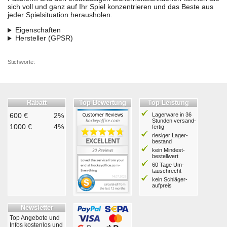
sich voll und ganz auf Ihr Spiel konzentrieren und das Beste aus
jeder Spielsituation herausholen.
Eigenschaften
Hersteller (GPSR)
Stichworte:
Rabatt
Top Bewertung
Top Leistung
600 €
2%
Lagerware in 36
Stunden ver­sand­
1000 €
4%
fertig
riesiger Lager­
bestand
kein Mindest­
bestell­wert
60 Tage Um­
tausch­recht
kein Schläger­
aufpreis
Newsletter
Top Angebote und
Infos kostenlos und