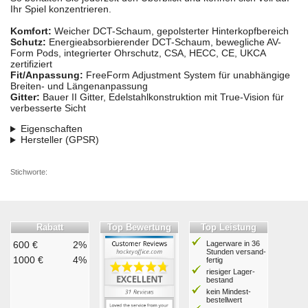
Ihr Spiel konzentrieren.
Komfort:
Weicher DCT-Schaum, gepolsterter Hinterkopfbereich
Schutz:
Energieabsorbierender DCT-Schaum, bewegliche AV-
Form Pods, integrierter Ohrschutz, CSA, HECC, CE, UKCA
zertifiziert
Fit/Anpassung:
FreeForm Adjustment System für unabhängige
Breiten- und Längenanpassung
Gitter:
Bauer II Gitter, Edelstahlkonstruktion mit True-Vision für
verbesserte Sicht
Eigenschaften
Hersteller (GPSR)
Stichworte:
Rabatt
Top Bewertung
Top Leistung
600 €
2%
Lagerware in 36
Stunden ver­sand­
1000 €
4%
fertig
riesiger Lager­
bestand
kein Mindest­
bestell­wert