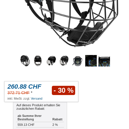
260.88 CHF
- 30 %
372.71 CHF
*
inkl. MwSt. zzgl.
Versand
Auf dieses Produkt erhalten Sie
zusätzlichen Rabatt:
ab Summe Ihrer
Bestellung
Rabatt
559.13 CHF
2 %