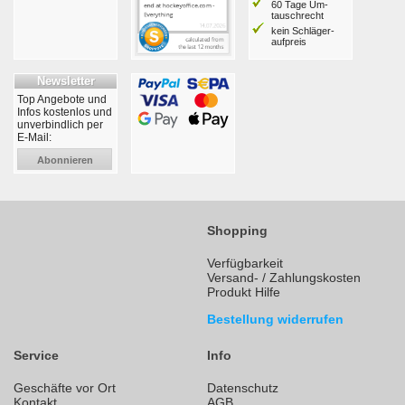
60 Tage Um­
tausch­recht
kein Schläger­
aufpreis
Newsletter
Top Angebote und
Infos kostenlos und
unverbindlich per
E-Mail:
Abonnieren
Shopping
Verfügbarkeit
Versand- / Zahlungskosten
Produkt Hilfe
Bestellung widerrufen
Service
Info
Geschäfte vor Ort
Datenschutz
Kontakt
AGB