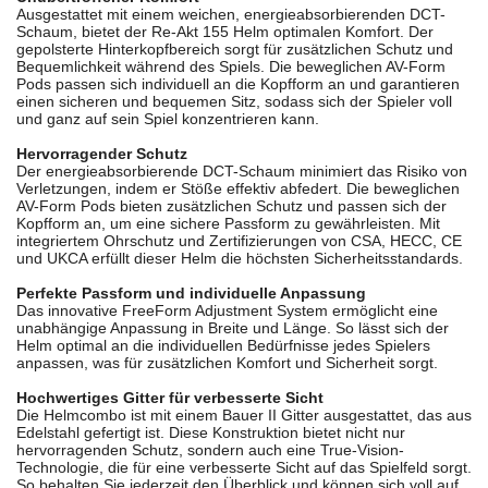
Ausgestattet mit einem weichen, energieabsorbierenden DCT-
Schaum, bietet der Re-Akt 155 Helm optimalen Komfort. Der
gepolsterte Hinterkopfbereich sorgt für zusätzlichen Schutz und
Bequemlichkeit während des Spiels. Die beweglichen AV-Form
Pods passen sich individuell an die Kopfform an und garantieren
einen sicheren und bequemen Sitz, sodass sich der Spieler voll
und ganz auf sein Spiel konzentrieren kann.
Hervorragender Schutz
Der energieabsorbierende DCT-Schaum minimiert das Risiko von
Verletzungen, indem er Stöße effektiv abfedert. Die beweglichen
AV-Form Pods bieten zusätzlichen Schutz und passen sich der
Kopfform an, um eine sichere Passform zu gewährleisten. Mit
integriertem Ohrschutz und Zertifizierungen von CSA, HECC, CE
und UKCA erfüllt dieser Helm die höchsten Sicherheitsstandards.
Perfekte Passform und individuelle Anpassung
Das innovative FreeForm Adjustment System ermöglicht eine
unabhängige Anpassung in Breite und Länge. So lässt sich der
Helm optimal an die individuellen Bedürfnisse jedes Spielers
anpassen, was für zusätzlichen Komfort und Sicherheit sorgt.
Hochwertiges Gitter für verbesserte Sicht
Die Helmcombo ist mit einem Bauer II Gitter ausgestattet, das aus
Edelstahl gefertigt ist. Diese Konstruktion bietet nicht nur
hervorragenden Schutz, sondern auch eine True-Vision-
Technologie, die für eine verbesserte Sicht auf das Spielfeld sorgt.
So behalten Sie jederzeit den Überblick und können sich voll auf