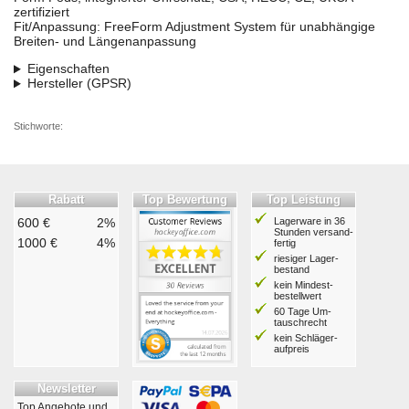
zertifiziert
Fit/Anpassung: FreeForm Adjustment System für unabhängige
Breiten- und Längenanpassung
Eigenschaften
Hersteller (GPSR)
Stichworte:
Rabatt
Top Bewertung
Top Leistung
600 €
2%
Lagerware in 36
Stunden ver­sand­
1000 €
4%
fertig
riesiger Lager­
bestand
kein Mindest­
bestell­wert
60 Tage Um­
tausch­recht
kein Schläger­
aufpreis
Newsletter
Top Angebote und