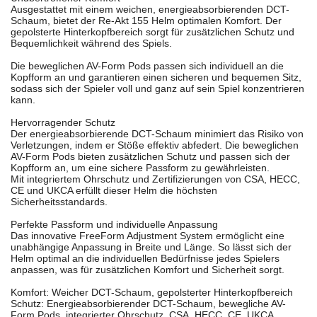
Ausgestattet mit einem weichen, energieabsorbierenden DCT-
Schaum, bietet der Re-Akt 155 Helm optimalen Komfort. Der
gepolsterte Hinterkopfbereich sorgt für zusätzlichen Schutz und
Bequemlichkeit während des Spiels.
Die beweglichen AV-Form Pods passen sich individuell an die
Kopfform an und garantieren einen sicheren und bequemen Sitz,
sodass sich der Spieler voll und ganz auf sein Spiel konzentrieren
kann.
Hervorragender Schutz
Der energieabsorbierende DCT-Schaum minimiert das Risiko von
Verletzungen, indem er Stöße effektiv abfedert. Die beweglichen
AV-Form Pods bieten zusätzlichen Schutz und passen sich der
Kopfform an, um eine sichere Passform zu gewährleisten.
Mit integriertem Ohrschutz und Zertifizierungen von CSA, HECC,
CE und UKCA erfüllt dieser Helm die höchsten
Sicherheitsstandards.
Perfekte Passform und individuelle Anpassung
Das innovative FreeForm Adjustment System ermöglicht eine
unabhängige Anpassung in Breite und Länge. So lässt sich der
Helm optimal an die individuellen Bedürfnisse jedes Spielers
anpassen, was für zusätzlichen Komfort und Sicherheit sorgt.
Komfort: Weicher DCT-Schaum, gepolsterter Hinterkopfbereich
Schutz: Energieabsorbierender DCT-Schaum, bewegliche AV-
Form Pods, integrierter Ohrschutz, CSA, HECC, CE, UKCA