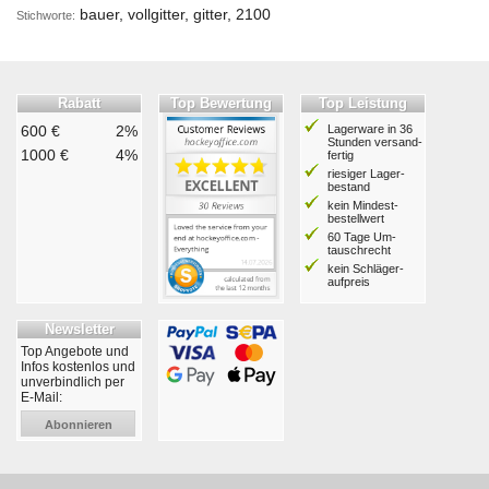
bauer, vollgitter, gitter, 2100
Stichworte:
Rabatt
Top Bewertung
Top Leistung
600 €
2%
Lagerware in 36
Stunden ver­sand­
1000 €
4%
fertig
riesiger Lager­
bestand
kein Mindest­
bestell­wert
60 Tage Um­
tausch­recht
kein Schläger­
aufpreis
Newsletter
Top Angebote und
Infos kostenlos und
unverbindlich per
E-Mail:
Abonnieren