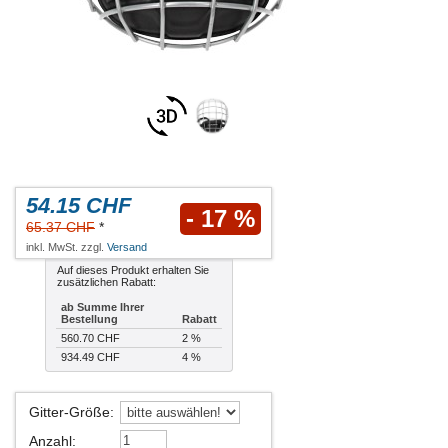
54.15 CHF
- 17 %
65.37 CHF
*
inkl. MwSt. zzgl.
Versand
Auf dieses Produkt erhalten Sie
zusätzlichen Rabatt:
ab Summe Ihrer
Bestellung
Rabatt
560.70 CHF
2 %
934.49 CHF
4 %
Gitter-Größe
:
Anzahl
: