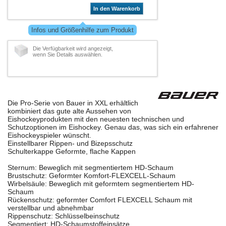
In den Warenkorb
Infos und Größenhilfe zum Produkt
Die Verfügbarkeit wird angezeigt,
wenn Sie Details auswählen.
Die Pro-Serie von Bauer in XXL erhältlich
kombiniert das gute alte Aussehen von
Eishockeyprodukten mit den neuesten technischen und
Schutzoptionen im Eishockey. Genau das, was sich ein erfahrener
Eishockeyspieler wünscht.
Einstellbarer Rippen- und Bizepsschutz
Schulterkappe Geformte, flache Kappen
Sternum: Beweglich mit segmentiertem HD-Schaum
Brustschutz: Geformter Komfort-FLEXCELL-Schaum
Wirbelsäule: Beweglich mit geformtem segmentiertem HD-
Schaum
Rückenschutz: geformter Comfort FLEXCELL Schaum mit
verstellbar und abnehmbar
Rippenschutz: Schlüsselbeinschutz
Segmentiert: HD-Schaumstoffeinsätze