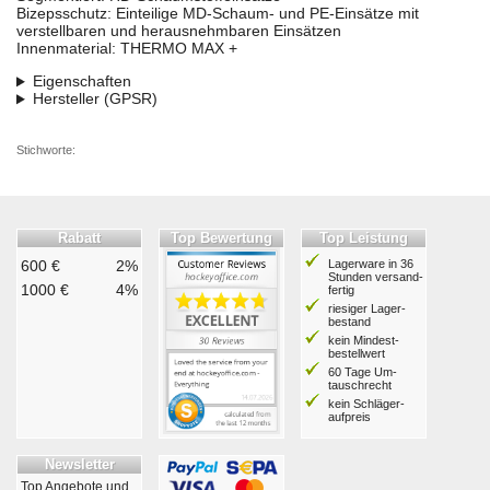
Bizepsschutz: Einteilige MD-Schaum- und PE-Einsätze mit
verstellbaren und herausnehmbaren Einsätzen
Innenmaterial: THERMO MAX +
Eigenschaften
Hersteller (GPSR)
Stichworte:
Rabatt
Top Bewertung
Top Leistung
600 €
2%
Lagerware in 36
Stunden ver­sand­
1000 €
4%
fertig
riesiger Lager­
bestand
kein Mindest­
bestell­wert
60 Tage Um­
tausch­recht
kein Schläger­
aufpreis
Newsletter
Top Angebote und